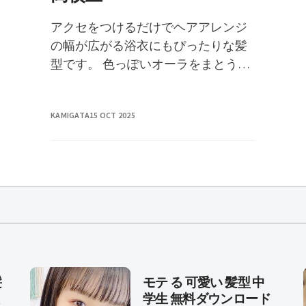
アクセをつけるだけでヘアアレンジ
の幅が広がる浴衣にもぴったりな髪
型です。 色っぽいオーラをまとうシ
ョートの髪型 rinkomamama 出典：
instagram (@ri
KAMIGATA
15 OCT 2025
髪
モテ る 可愛い 髪型 中
学生 無料ダウンロード