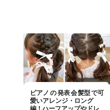
Skip to content
ピアノ の 発表 会 髪型 で可
愛いアレンジ・ロング
編！ハーフアップやドレ