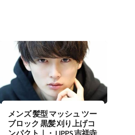
メンズ 髪型 マッシュ ツー
ブロック 黒髪 刈り上げコ
ンパクト｜・ LIPPS 吉祥寺