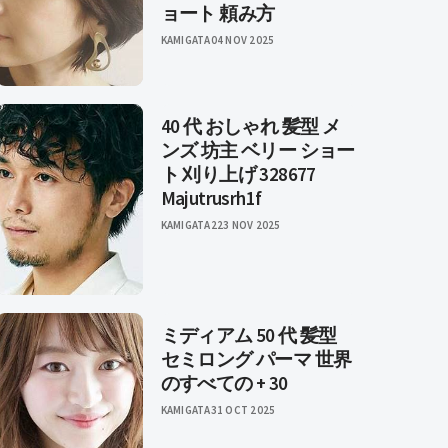
ョート 頼み方
KAMIGATA
04 NOV 2025
40 代 おしゃれ 髪型 メ
ンズ 坊主 ベリー ショー
ト 刈り上げ 328677
Majutrusrh1f
KAMIGATA2
23 NOV 2025
ミディアム 50 代 髪型
セミロング パーマ 世界
のすべての + 30
KAMIGATA
31 OCT 2025