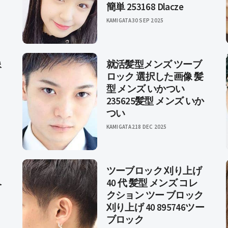
簡単 253168 Dlacze
KAMIGATA
30 SEP 2025
像
就活髪型メンズ ツーブ
ロック 選択した画像 髪
型 メンズ いかつい
235625髪型 メンズ いか
つい
KAMIGATA2
18 DEC 2025
ツーブロック 刈り上げ
ヘ
40 代 髪型 メンズ コレ
クション ツー ブロック
刈り上げ 40 895746ツー
ブロック