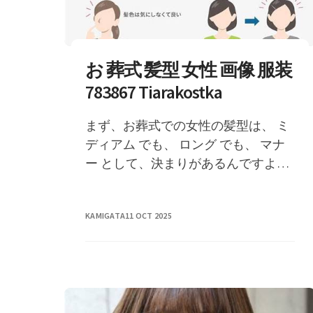
お 葬式 髪型 女性 画像 服装
783867 Tiarakostka
まず、お葬式での女性の髪型は、 ミ
ディアム でも、 ロング でも、 マナ
ー として、決まりがあるんですよ！
お葬式の時、 お辞儀をする時 に、 髪
�
KAMIGATA
11 OCT 2025