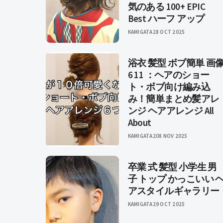
気のある 100+ EPIC
Best ハーフ アップ
KAMIGATA
28 OCT 2025
浴衣 髪型 ボブ簡単 画
6 11 ：ヘアのショー
ト・ボブ向け編み込
み！簡単まとめ髪アレ
ンジ ヘアアレンジ All
About
KAMIGATA2
08 NOV 2025
卒業 式 髪型 小学生 男
子 トップ かっこいい 
アスタイルギャラリー
KAMIGATA
29 OCT 2025