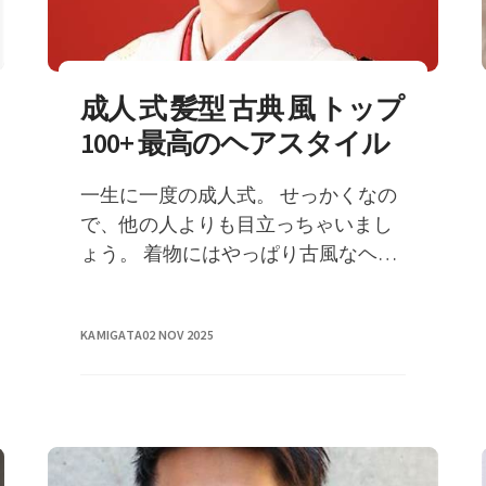
成人 式 髪型 古典 風 トップ
100+ 最高のヘアスタイル
一生に一度の成人式。 せっかくなの
で、他の人よりも目立っちゃいまし
ょう。 着物にはやっぱり古風なヘア
スタイル！ 意外と見かけない現代風
の�
KAMIGATA
02 NOV 2025