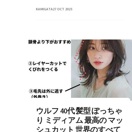
アリーボブ くるりんぱ ベビーバング
KAMIGATA
27 OCT 2025
人気�
ウルフ 40代 髪型 ぽっちゃ
り ミディアム 最高の マッ
シュカット 世界のすべて