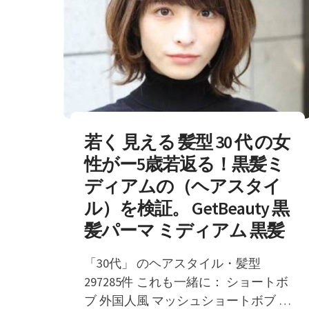
若く 見える 髪型 30 代 の女
性がー5歳若返る！黒髪ミ
ディアムの（ヘアスタイ
ル）を検証。 GetBeauty 黒
髪パーマ ミディアム 黒髪
「30代」 のヘアスタイル・髪型
297285件 これも一緒に： ショートボ
ブ 外国人風 マッシュショートボブ エ