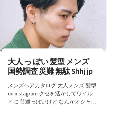
大人 っ ぽい 髪型 メンズ
国勢調査 災難 無駄 Shhj jp
メンズヘアカタログ 大人メンズ 髪型
on instagram クセを活かしてワイル
ドに 普通っぽいけど なんかオシャレ
感のある メンズショート 外国の子供
のよ