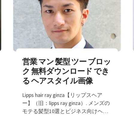
営業 マン 髪型 ツー ブロッ
ク 無料ダウンロード でき
る ヘアスタイル画像
Lipps hair ray ginza【リップスヘア
ー】（旧：lipps ray ginza）. メンズの
モテる髪型10選とビジネス向けヘア
スタイル5選を紹介 モテ髪3大条件は
清潔 爽やか