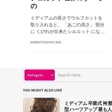
の
ミディアムの長さでウルフカットを
取り入れると、 「あごの高さ」 部分
に くびれが出来たシルエット になる
こと. ウルフ 40 代 髪型 ぽっちゃり ミ
KAMIGATA
19 NOV 2025
�
YOU MIGHT ALSO LIKE
ミディアム 卒業式 袴 
型 ハーフアップ 最も人