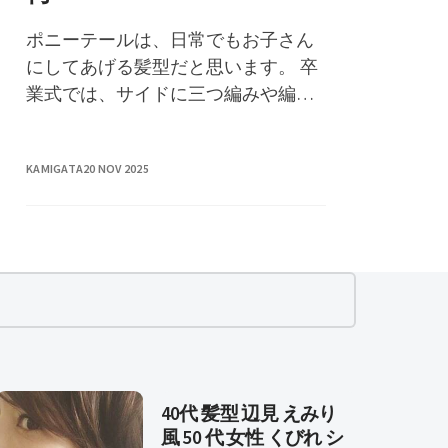
ポニーテールは、日常でもお子さん
にしてあげる髪型だと思います。 卒
業式では、サイドに三つ編みや編み
込みアレンジを入れることで、華や
かな�
KAMIGATA
20 NOV 2025
40代 髪型 辺見 えみり
風 50 代 女性 くびれ シ