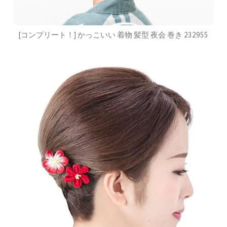
[コンプリート！] かっこいい 着物 髪型 夜会 巻き 232955