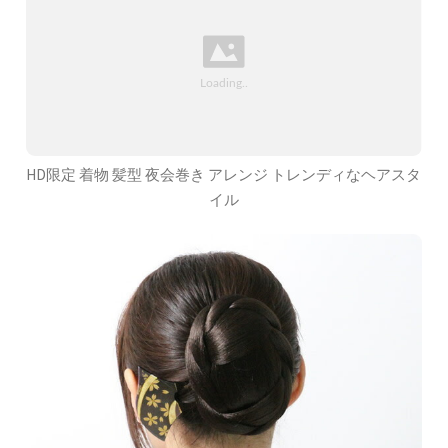
HD限定 着物 髪型 夜会巻き アレンジ トレンディなヘアスタ
イル