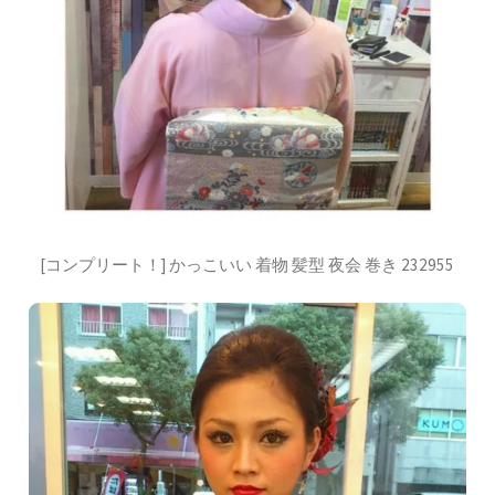
[コンプリート！] かっこいい 着物 髪型 夜会 巻き 232955