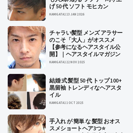
げ 50 代 ソフト モヒカン
KAMIGATA1
13 JAN 2026
チャラい髪型 メンズ アラサー
のこそ「大人」がオススメ
【参考になるヘアスタイル公
開】｜ヘアスタイルマガジン
KAMIGATA1
22 NOV 2025
結婚 式 髪型 50 代 トップ 100+
黒留袖 トレンディなヘアスタ
イル
KAMIGATA
11 OCT 2025
手入れ が 簡単 な 髪型 おオス
スメショートヘア3つ⭐