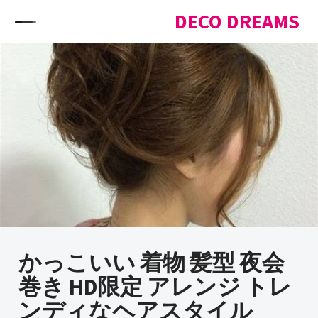
Skip to content
DECO DREAMS
かっこいい 着物 髪型 夜会
巻き HD限定 アレンジ トレ
ンディなヘアスタイル