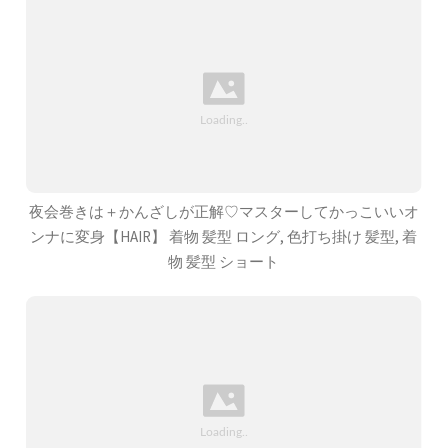
夜会巻きは＋かんざしが正解♡マスターしてかっこいいオ
ンナに変身【HAIR】 着物 髪型 ロング, 色打ち掛け 髪型, 着
物 髪型 ショート