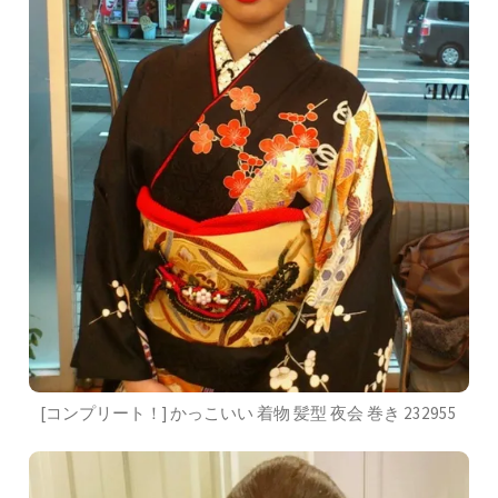
[コンプリート！] かっこいい 着物 髪型 夜会 巻き 232955