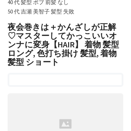
40 代 髪型 ボブ 前髪 なし
50 代 吉瀬 美智子 髪型 失敗
夜会巻きは＋かんざしが正解
♡マスターしてかっこいいオ
ンナに変身【HAIR】 着物 髪型
ロング, 色打ち掛け 髪型, 着物
髪型 ショート