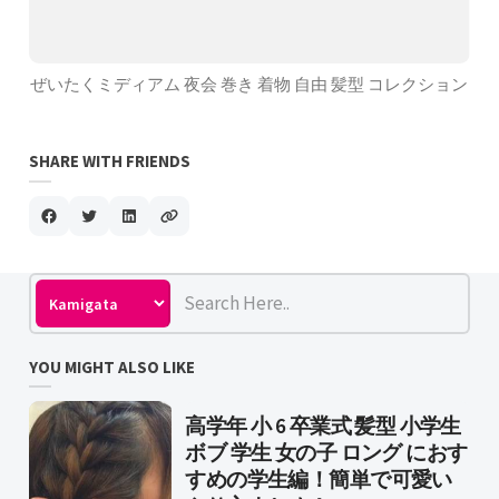
ぜいたくミディアム 夜会 巻き 着物 自由 髪型 コレクション
SHARE WITH FRIENDS
YOU MIGHT ALSO LIKE
高学年 小 6 卒業式 髪型 小学生
ボブ 学生 女の子 ロング におす
すめの学生編！簡単で可愛い