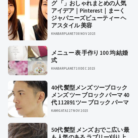
グ 「」おしゃれまとめの人気
アイデア｜Pinterest｜まーく
ジャパニーズビューティー ヘ
アスタイル 美容
KHABARPLANET
08 NOV 2025
メニュー 表 手作り 100 均 結婚
式
KHABARPLANET
10 DEC 2025
40代 髪型メンズ ツーブロック
メンズ ツー ブロック パーマ 40
代 112891ツー ブロック パーマ
KAMIGATA1
27 NOV 2025
50代 髪型 メンズ おでこ広い 最
も人気のある ラブリー刈り上