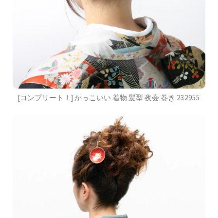
[コンプリート！] かっこいい 着物 髪型 夜会 巻き 232955