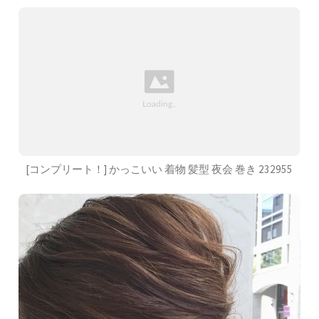
[コンプリート！] かっこいい 着物 髪型 夜会 巻き 232955