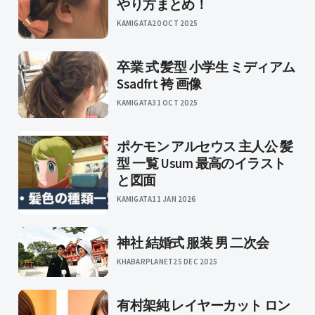
やり方まとめ！
KAMIGATA
20 OCT 2025
卒業 式 髪型 小学生 ミディアム
Ssadfrt 袴 画像
KAMIGATA
31 OCT 2025
ポケモン アルセウス 主人公 髪
型 一覧 Usum 最高のイラスト
と図面
KAMIGATA
11 JAN 2026
神社 結婚式 服装 男 二次会
KHABARPLANET
25 DEC 2025
有村架純 レイヤーカット ロン