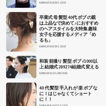
KAMIGATA
26 DEC 2025
卒業式 母 髪型 40代 ボブ の親
は上品なで決めて♪におすすめ
のヘアスタイルを大特集 趣味
女子を応援するメディア「め
るも」
KAMIGATA
03 DEC 2025
和装 前撮り 髪型 ボブ √1000以
上 結婚式 289274結婚式 変える
KAMIGATA2
10 JAN 2026
40 代 髪型 手入れ が 楽 ボブ な
に！はじゃなくてショート
に！！
KAMIGATA2
20 OCT 2025