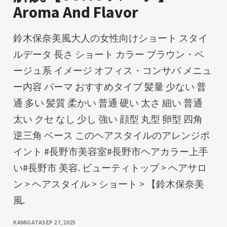
Aroma And Flavor
鈴木保奈美風大人の女性向けショート スタイ
ルデータ 長さ ショート カラー ブラウン・ベ
ージュ系 イメージ オフィス・コンサバ メニュ
ー内容 パーマ おすすめタイプ 髪量 少ない 普
通 多い 髪質 柔かい 普通 硬い 太さ 細い 普通
太い クセ なし 少し 強い 顔型 丸型 卵型 四角
逆三角 ベース このヘアスタイルのアレンジポ
イント #長野市美容室#長野市ヘアカラー上手
い#長野市 美容. ビューティトップ > ヘアサロ
ン > ヘアスタイル > ショート > 【鈴木保奈美
風.
KAMIGATA
SEP 27, 2025