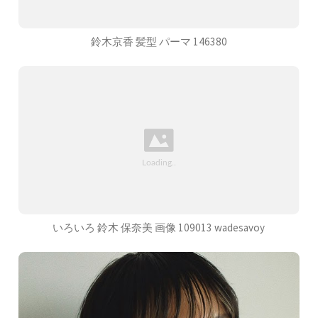
鈴木京香 髪型 パーマ 146380
いろいろ 鈴木 保奈美 画像 109013 wadesavoy