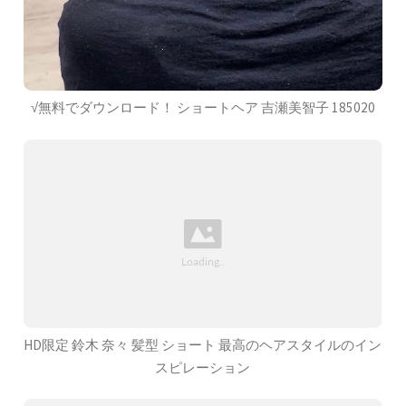
√無料でダウンロード！ ショートヘア 吉瀬美智子 185020
HD限定 鈴木 奈々 髪型 ショート 最高のヘアスタイルのイン
スピレーション