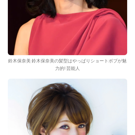
鈴木保奈美 鈴木保奈美の髪型はやっぱりショートボブが魅
力的! 芸能人