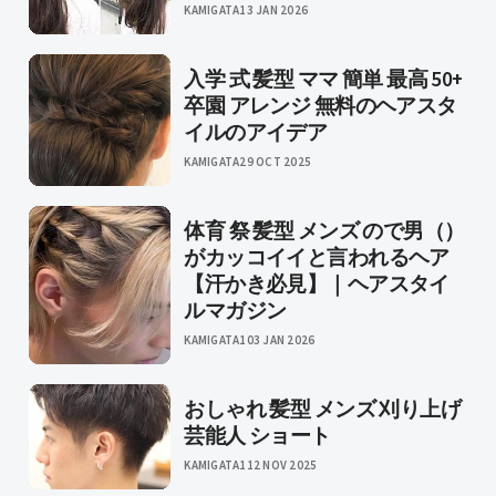
KAMIGATA
13 JAN 2026
入学 式 髪型 ママ 簡単 最高 50+
卒園 アレンジ 無料のヘアスタ
イルのアイデア
KAMIGATA
29 OCT 2025
体育 祭 髪型 メンズ ので男（）
がカッコイイと言われるヘア
【汗かき必見】｜ヘアスタイ
ルマガジン
KAMIGATA1
03 JAN 2026
おしゃれ 髪型 メンズ 刈り上げ
芸能人 ショート
KAMIGATA1
12 NOV 2025