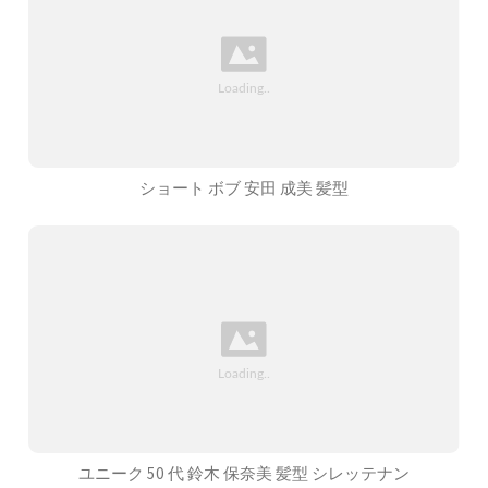
ショート ボブ 安田 成美 髪型
ユニーク 50 代 鈴木 保奈美 髪型 シレッテナン