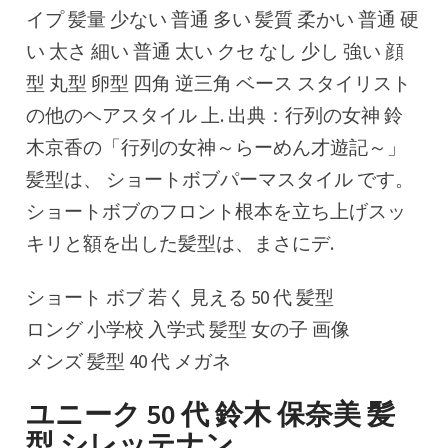
イプ 髪量 少ない 普通 多い 髪質 柔かい 普通 硬
い 太さ 細い 普通 太い クセ なし 少し 強い 顔
型 丸型 卵型 四角 逆三角 ベース スタイリスト
の他のヘアスタイル 上. 出典：行列の女神 鈴
木京香の「行列の女神～らーめん才遊記～」
髪型は、 ショートボブパーマスタイル です。
ショートボブのフロント根本を立ち上げスッ
キリと額を出した髪型は、まさにデ.
ショート ボブ 若く 見える 50 代 髪型
ロング 小学校 入学式 髪型 女の子 画像
メンズ 髪型 40 代 メガネ
ユニーク 50 代 鈴木 保奈美 髪
型 シレッテナン