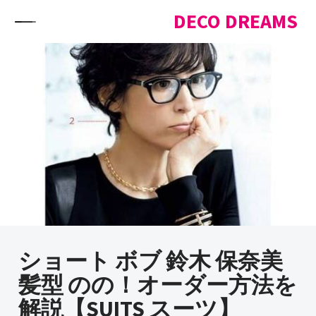
Skip to content
DECO DREAMS
ショート ボブ 鈴木 保奈美
髪型 のの！オーダー方法を
解説【SUITS スーツ】