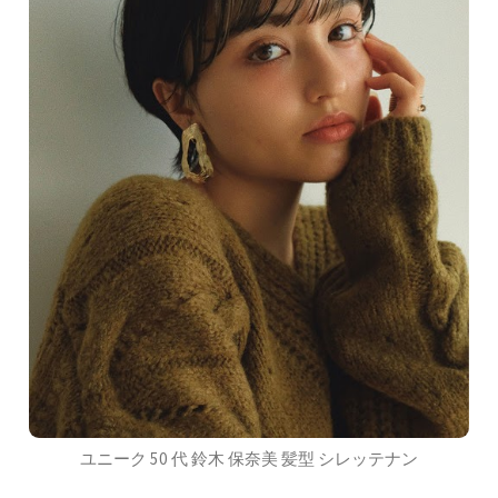
ユニーク 50 代 鈴木 保奈美 髪型 シレッテナン