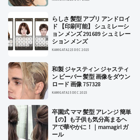
らしさ 髪型 アプリ アンドロイ
ド 【印刷可能】 シュミレーシ
ョン メンズ 291689 シュミレー
ション メンズ
KAMIGATA2
25 DEC 2025
和製 ジャスティン ジャスティ
ン ビーバー 髪型 画像をダウン
ロード 画像 757328
KAMIGATA
15 DEC 2025
卒園式 ママ 髪型 アレンジ 簡単
【の】も子供も気分高まるヘ
アで華やかに！｜mamagirl ガ
ール