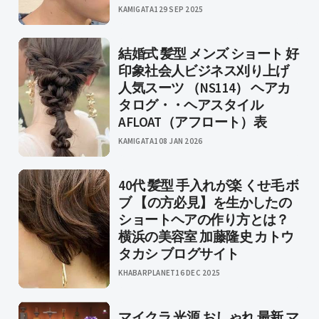
KAMIGATA1
29 SEP 2025
結婚式 髪型 メンズ ショート 好
印象社会人ビジネス刈り上げ
人気スーツ （NS114） ヘアカ
タログ・・ヘアスタイル
AFLOAT（アフロート）表
KAMIGATA1
08 JAN 2026
40代 髪型 手入れが楽 くせ毛 ボ
ブ 【の方必見】を生かしたの
ショートヘアの作り方とは？
横浜の美容室 加藤隆史 カトウ
タカシ ブログサイト
KHABARPLANET
16 DEC 2025
マイクラ 光源 おしゃれ 最新 マ