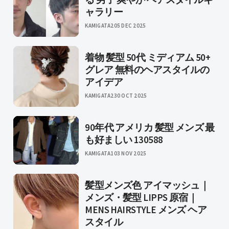
ャラリー
KAMIGATA2
05 DEC 2025
着物 髪型 50代 ミディアム 50+
グレア 無料のヘアスタイルの
アイデア
KAMIGATA2
30 OCT 2025
90年代 アメリカ 髪型 メンズ 最
も好ましい 130588
KAMIGATA1
03 NOV 2025
髪型メンズ色 アイマッシュ｜
メンズ・髪型 LIPPS 原宿｜
MENS HAIRSTYLE メンズ ヘア
スタイル