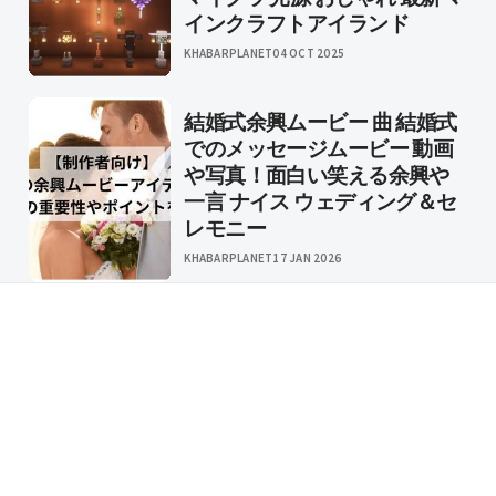
インクラフトアイランド
KHABARPLANET
04 OCT 2025
結婚式余興ムービー 曲 結婚式
でのメッセージムービー 動画
や写真！面白い笑える余興や
一言 ナイス ウェディング＆セ
レモニー
KHABARPLANET
17 JAN 2026