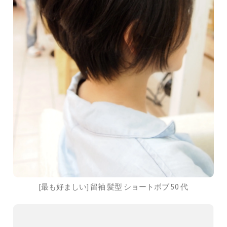
[最も好ましい] 留袖 髪型 ショートボブ 50 代