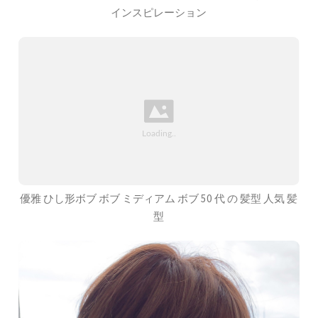
インスピレーション
優雅 ひし形ボブ ボブ ミディアム ボブ 50 代 の 髪型 人気 髪
型