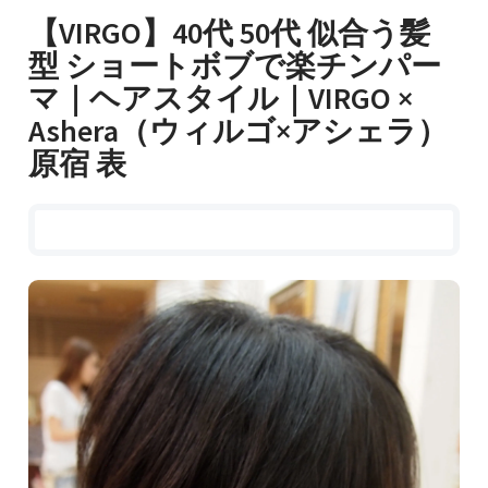
【VIRGO】40代 50代 似合う髪
型 ショートボブで楽チンパー
マ｜ヘアスタイル｜VIRGO ×
Ashera（ウィルゴ×アシェラ）
原宿 表