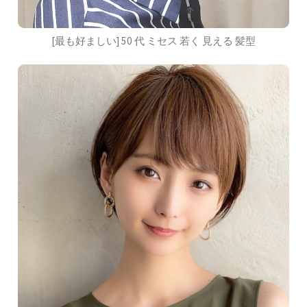
[最も好ましい] 50 代 ミセス 若く 見える 髪型