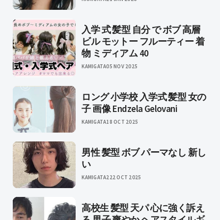
入学 式 髪型 自分 で ボブ 高層
ビル モットー フルーティー 着
物 ミディアム 40
KAMIGATA
05 NOV 2025
ロング 小学校 入学式 髪型 女の
子 画像 Endzela Gelovani
KAMIGATA
18 OCT 2025
男性 髪型 ボブ パーマなし 新し
い
KAMIGATA2
22 OCT 2025
高校生 髪型 天パ 心に強く訴え
る 男子 爽やか ヘアスタイルギ