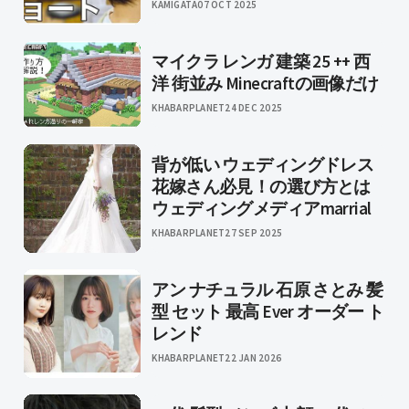
KAMIGATA
07 OCT 2025
マイクラ レンガ 建築 25 ++ 西
洋 街並み Minecraftの画像だけ
KHABARPLANET
24 DEC 2025
背が低い ウェディングドレス
花嫁さん必見！の選び方とは
ウェディングメディアmarrial
KHABARPLANET
27 SEP 2025
アン ナチュラル 石原 さとみ 髪
型 セット 最高 Ever オーダー ト
レンド
KHABARPLANET
22 JAN 2026