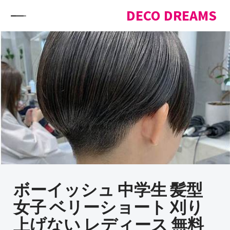
Skip to content
DECO DREAMS
ボーイッシュ 中学生 髪型
女子 ベリーショート 刈り
上げない レディース 無料