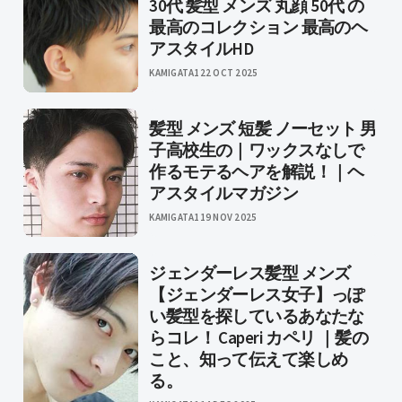
30代 髪型 メンズ 丸顔 50代 の
最高のコレクション 最高のヘ
アスタイルHD
KAMIGATA1
22 OCT 2025
髪型 メンズ 短髪 ノーセット 男
子高校生の｜ワックスなしで
作るモテるヘアを解説！｜ヘ
アスタイルマガジン
KAMIGATA1
19 NOV 2025
ジェンダーレス髪型 メンズ
【ジェンダーレス女子】っぽ
い髪型を探しているあなたな
らコレ！ Caperi カペリ ｜髪の
こと、知って伝えて楽しめ
る。