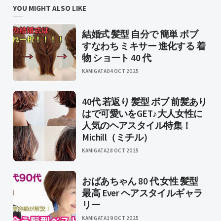
YOU MIGHT ALSO LIKE
結婚式 髪型 自分で 簡単 ボブ
すなわち ミキサー 進化する 着
物 ショート 40 代
KAMIGATA
04 OCT 2025
40代 若返り 髪型 ボブ 前髪あり
はで可愛いをGET♪大人女性に
人気のヘアスタイル特集！
Michill（ミチル）
KAMIGATA
28 OCT 2025
おばあちゃん 80 代 女性 髪型
最高 Ever ヘアスタイルギャラ
リー
KAMIGATA
19 OCT 2025