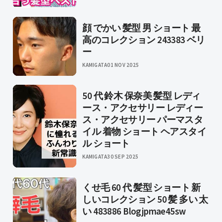
顔 でかい 髪型 男 ショート 最
高のコレクション 243383 ベリ
ー
KAMIGATA
01 NOV 2025
50 代 鈴木 保奈美 髪型 レディ
ース・アクセサリー レディー
ス・アクセサリー パーマスタ
イル 着物 ショート ヘアスタイ
ル ショート
KAMIGATA
30 SEP 2025
くせ毛 60 代 髪型 ショート 新
しいコレクション 50 髪 多い 太
い 483886 Blogjpmae45sw