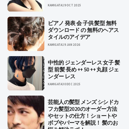
KAMIGATA
19 OCT 2025
ピアノ 発表 会 子供 髪型 無料
ダウンロード の 無料のヘアス
タイルのアイデア
KAMIGATA
19 JAN 2026
中性的 ジェンダーレス 女子 髪
型 前髪 長め ++ 50 ++ 丸顔 ジェ
ンダー レス
KAMIGATA
30 DEC 2025
芸能人の髪型 メンズ シシドカ
フカ髪型2020のオーダー方法
やセットの仕方！ショートや
ボブやパーマを解説！ 髪のお