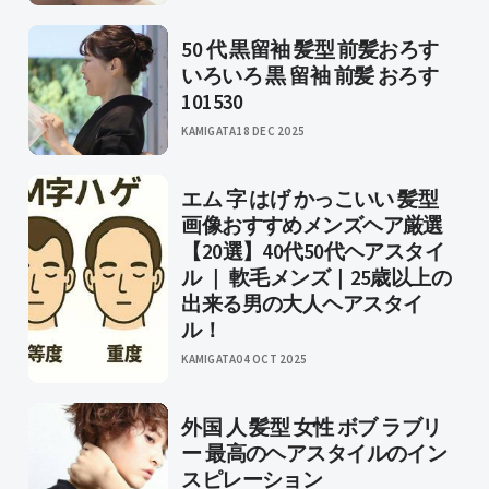
50 代 黒留袖 髪型 前髪おろす
いろいろ 黒 留袖 前髪 おろす
101530
KAMIGATA
18 DEC 2025
エム 字 はげ かっこいい 髪型
画像おすすめメンズヘア厳選
【20選】40代50代ヘアスタイ
ル ｜ 軟毛メンズ｜25歳以上の
出来る男の大人ヘアスタイ
ル！
KAMIGATA
04 OCT 2025
外国 人 髪型 女性 ボブ ラブリ
ー 最高のヘアスタイルのイン
スピレーション