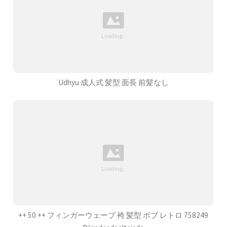
Udhyu 成人式 髪型 面長 前髪なし
++ 50 ++ フィンガーウェーブ 袴 髪型 ボブ レトロ 758249