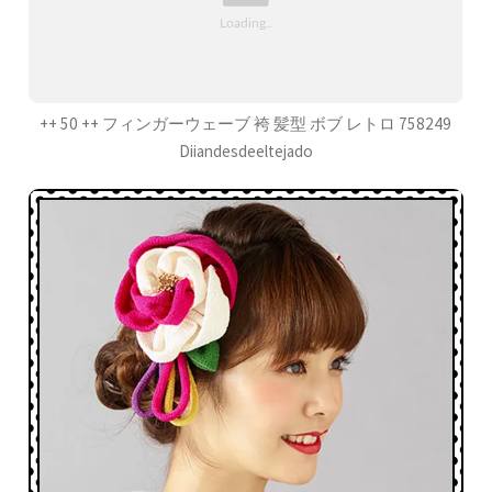
++ 50 ++ フィンガーウェーブ 袴 髪型 ボブ レトロ 758249
Diiandesdeeltejado