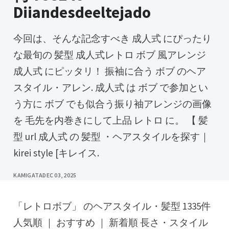
Diiandesdeeltejado
今回は、そんな記念すべき 成人式 にぴったり
な最旬の 髪型 成人式レトロ ボブ 風アレンジ
成人式 にピッタリ！ 振袖に合う ボブ のヘア
スタイル・アレン. 成人式 は ボブ で参加とい
う方に ボブ でも似合う振り袖アレンジの画像
を 毛先を内巻きにして上品 レトロ に。 【 髪
型 url 成人式 の 髪型 ・ヘアスタイルを探す｜
kirei style [キレイス.
KAMIGATA
DEC 03, 2025
「レトロボブ」 のヘアスタイル・髪型 1335件
人気順 ｜ おすすめ ｜ 新着順 長さ・スタイル