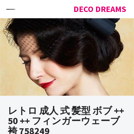
Skip to content
DECO DREAMS
レトロ 成人 式 髪型 ボブ ++
50 ++ フィンガーウェーブ
袴 758249