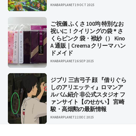
KHABARPLANET
19 OCT 2025
ご祝儀 ふくさ 100均 特別なお
祝いに！クイリングの袋＊さ
くらピンク 袋・袱紗（） Kino
A 通販｜Creema クリーマ ハン
ドメイド
KHABARPLANET
26 SEP 2025
ジブリ 三吉弓子 顔 『借りぐら
しのアリエッティ』ロマンア
ルバム紹介 非公式スタジオ フ
ァンサイト【のせかい】 宮崎
駿・高畑勲の最新情報
KHABARPLANET
22 DEC 2025