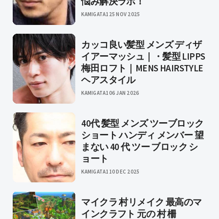
悩み解決ラボ！
KAMIGATA1
25 NOV 2025
カッコ良い髪型 メンズ ディザ
イアーマッシュ｜・髪型 LIPPS
梅田ロフト｜MENS HAIRSTYLE
ヘアスタイル
KAMIGATA1
06 JAN 2026
40代 髪型 メンズ ツーブロック
ショート ハンディ メンバー 望
まない 40 代 ツー ブロック シ
ョート
KAMIGATA1
10 DEC 2025
マイクラ 村リメイク 最高のマ
インクラフト 元の 村 柵