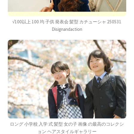
√100以上 100 均 子供 発表会 髪型 カチューシャ 250531
Disignandaction
ロング 小学校 入学 式 髪型 女の子 画像 の最高のコレクシ
ョン ヘアスタイルギャラリー