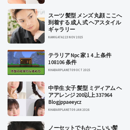
スーツ 髪型 メンズ 丸顔 ここへ
到着する 成人 式 ヘアスタイル
ギャラリー
KAMIGATA2
23 NOV 2025
テラリア Npc 家 1 4 上 条件
108106 条件
KHABARPLANET
09 OCT 2025
中学生 女子 髪型 ミディアム ヘ
アアレンジ 200以上 337964
Blogjppaeeycz
KHABARPLANET
09 JAN 2026
ノーセットでもかっこいい髪