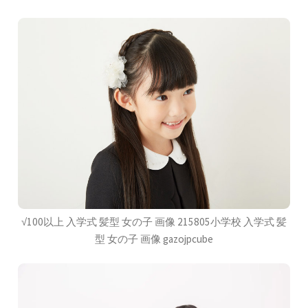
√100以上 入学式 髪型 女の子 画像 215805小学校 入学式 髪
型 女の子 画像 gazojpcube