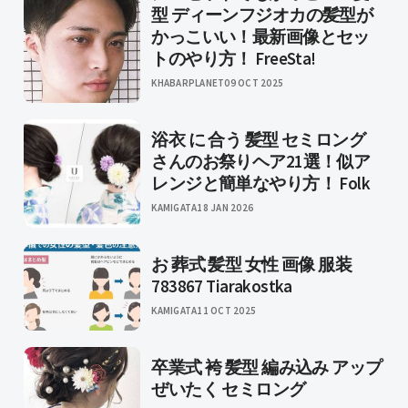
型 ディーンフジオカの髪型が
かっこいい！最新画像とセッ
トのやり方！ FreeSta!
KHABARPLANET
09 OCT 2025
浴衣 に 合う 髪型 セミロング
さんのお祭りヘア21選！似ア
レンジと簡単なやり方！ Folk
KAMIGATA
18 JAN 2026
お 葬式 髪型 女性 画像 服装
783867 Tiarakostka
KAMIGATA
11 OCT 2025
卒業式 袴 髪型 編み込み アップ
ぜいたく セミロング