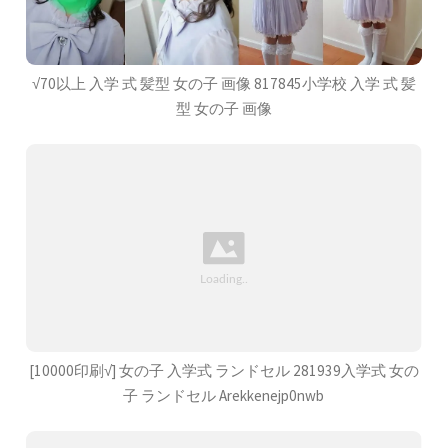
√70以上 入学 式 髪型 女の子 画像 817845小学校 入学 式 髪
型 女の子 画像
[10000印刷√] 女の子 入学式 ランドセル 281939入学式 女の
子 ランドセル Arekkenejp0nwb