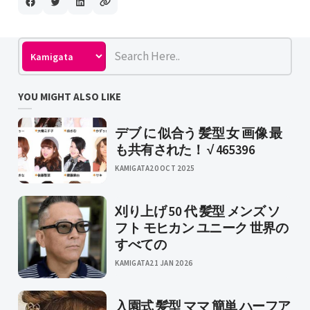
YOU MIGHT ALSO LIKE
デブ に 似合う 髪型 女 画像 最
も共有された！ √ 465396
KAMIGATA
20 OCT 2025
刈り上げ 50 代 髪型 メンズ ソ
フト モヒカン ユニーク 世界の
すべての
KAMIGATA
21 JAN 2026
入園式 髪型 ママ 簡単 ハーフア