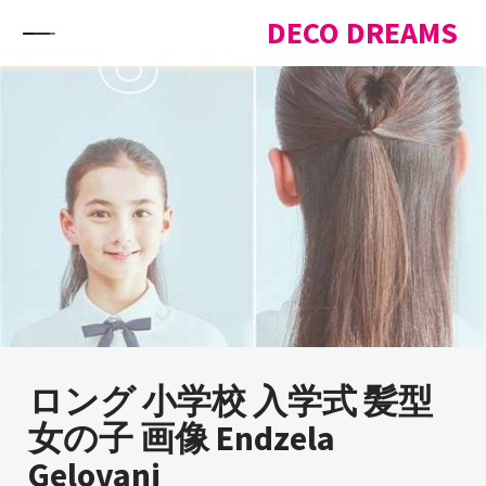
Skip to content
DECO DREAMS
ロング 小学校 入学式 髪型
女の子 画像 Endzela
Gelovani