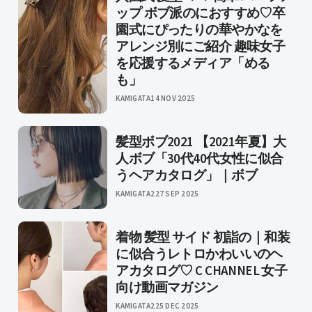
ップ ボブ派のにおすすめ♡卒
園式にぴったりの華やかなを
アレンジ別にご紹介 趣味女子
を応援するメディア「める
も」
KAMIGATA
14 NOV 2025
髪型ボブ2021 【2021年夏】大
人ボブ「30代40代女性に似合
うヘアカタログ」｜ボブ
KAMIGATA2
27 SEP 2025
着物 髪型 サイド 初詣の｜和装
に似合うレトロかわいいのヘ
アカタログ♡ C CHANNEL 女子
向け動画マガジン
KAMIGATA2
25 DEC 2025