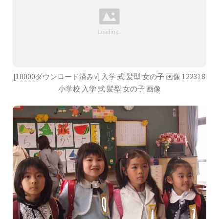
[10000ダウンロード済み√] 入学 式 髪型 女の子 画像 122318
小学校 入学 式 髪型 女の子 画像