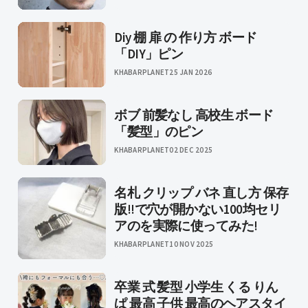
Diy 棚 扉 の 作り方 ボード
「DIY」ピン
KHABARPLANET
25 JAN 2026
ボブ 前髪なし 高校生 ボード
「髪型」のピン
KHABARPLANET
02 DEC 2025
名札 クリップ バネ 直し方 保存
版!!で穴が開かない100均セリ
アのを実際に使ってみた!
KHABARPLANET
10 NOV 2025
卒業 式 髪型 小学生 くる りん
ぱ 最高 子供 最高のヘアスタイ