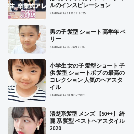
ルのインスピレーション
KAMIGATA2
11 OCT 2025
男の子 髪型 ショート 高学年 ベ
リー
KAMIGATA2
05 JAN 2026
小学生 女の子 髪型ショート 子
供 髪型 ショートボブ の最高の
コレクション 人気のヘアスタ
イル
KAMIGATA2
04 NOV 2025
清楚系髪型 メンズ 【50++】 綺
麗 系 髪型 ベストヘアスタイル
2020