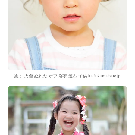
癒す 火傷 ぬれた ボブ 浴衣 髪型 子供 kaifukumatsue.jp