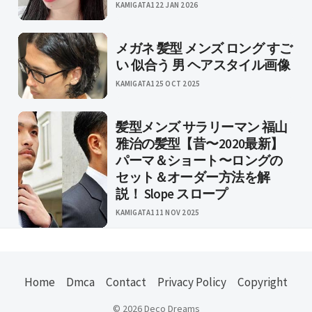
KAMIGATA1
22 JAN 2026
メガネ 髪型 メンズ ロング すご
い 似合う 男 ヘアスタイル画像
KAMIGATA1
25 OCT 2025
髪型メンズ サラリーマン 福山
雅治の髪型【昔〜2020最新】
パーマ＆ショート〜ロングの
セット＆オーダー方法を解
説！ Slope スロープ
KAMIGATA1
11 NOV 2025
Home
Dmca
Contact
Privacy Policy
Copyright
© 2026 Deco Dreams