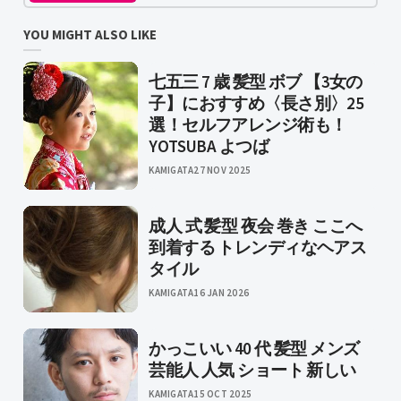
YOU MIGHT ALSO LIKE
七五三 7 歳 髪型 ボブ 【3女の
子】におすすめ〈長さ別〉25
選！セルフアレンジ術も！
YOTSUBA よつば
KAMIGATA
27 NOV 2025
成人 式 髪型 夜会 巻き ここへ
到着する トレンディなヘアス
タイル
KAMIGATA
16 JAN 2026
かっこいい 40 代 髪型 メンズ
芸能人 人気 ショート 新しい
KAMIGATA
15 OCT 2025