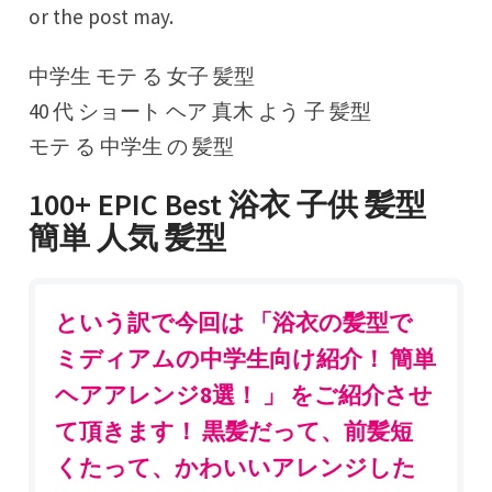
or the post may.
中学生 モテ る 女子 髪型
40 代 ショート ヘア 真木 よう 子 髪型
モテ る 中学生 の 髪型
100+ EPIC Best 浴衣 子供 髪型
簡単 人気 髪型
という訳で今回は 「浴衣の髪型で
ミディアムの中学生向け紹介！ 簡単
ヘアアレンジ8選！ 」 をご紹介させ
て頂きます！ 黒髪だって、前髪短
くたって、かわいいアレンジした