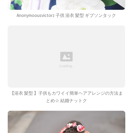
Anonymoousvictorz 子供 浴衣 髪型 ギブソンタック
【浴衣 髪型 】子供もカワイイ簡単ヘアアレンジの方法ま
とめ☆ 結婚ナットク