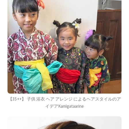
【35++】 子供 浴衣 ヘア アレンジ によるヘアスタイルのア
イデアKamigataarine