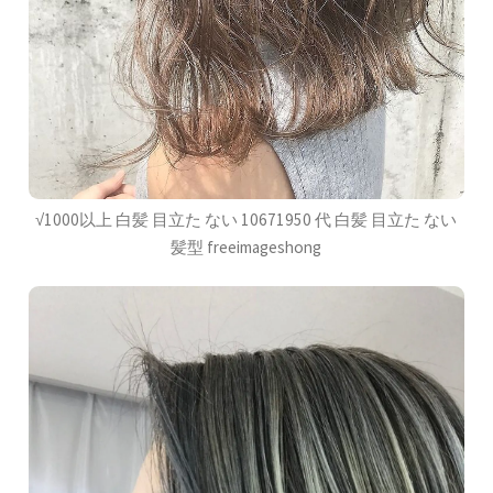
√1000以上 白髪 目立た ない 10671950 代 白髪 目立た ない
髪型 freeimageshong