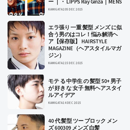
ー ｜・ LIPPS Ray Ginza｜MENS
KAMIGATA2
05 DEC 2025
エラ張り 一重 髪型 メンズ に似
合う男のはコレ！悩み解消ヘ
ア【保存版】 HAIRSTYLE
MAGAZINE（ヘアスタイルマガ
ジン）
KAMIGATA2
15 DEC 2025
モテ る 中学生 の 髪型 50+ 男子
が 好き な 女子 無料ヘアスタイ
ルアイデア
KAMIGATA
14 DEC 2025
40 代 髪型 ツー ブロック メン
ズ 600309 メンズ 白髪