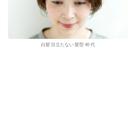
白髪 目立たない 髪型 40 代