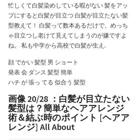
忙しくて白髪染めしている暇がない 髪をアッ
プにすると白髪が目立つ 白髪が目立たない髪
型教えて！ 白髪って数本あるだけで、めっち
ゃ目立つし老けて見えてしまうのが嫌ですよ
ね。 私も中学から高校で白髪が生え.
顔 でかい 髪型 男 ショート
発表 会 ダンス 髪型 簡単
ハチ が 張っ てる 似合う 髪型
画像 20/28 ：白髪が目立たない
髪型は？簡単なヘアアレンジ
術＆結ぶ時のポイント [ヘアア
レンジ] All About