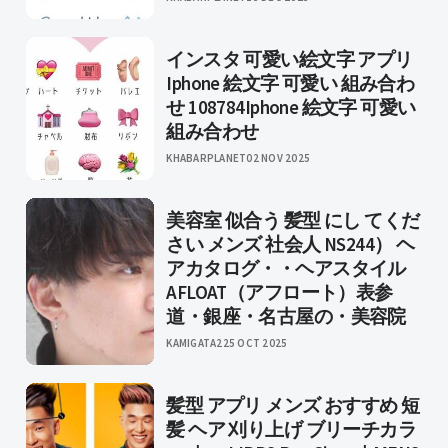
インスタ 可愛い絵文字 アプリ
Iphone 絵文字 可愛い 組み合わ
せ 108784Iphone 絵文字 可愛い
組み合わせ
KHABARPLANET
02 NOV 2025
美容室 似合う 髪型 にし てくだ
さい メンズ 社会人 NS244） ヘ
アカタログ・・ヘアスタイル
AFLOAT（アフロート）表参
道・銀座・名古屋の・美容院
KAMIGATA2
25 OCT 2025
髪型 アプリ メンズ おすすめ 短
髪 ヘア 刈り上げ ブリーチカラ