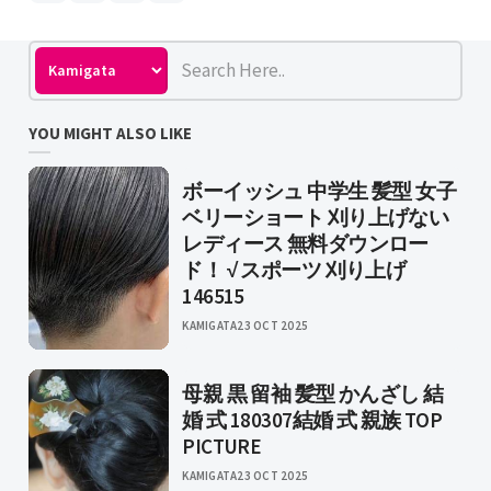
YOU MIGHT ALSO LIKE
ボーイッシュ 中学生 髪型 女子
ベリーショート 刈り上げない
レディース 無料ダウンロー
ド！ √ スポーツ 刈り上げ
146515
KAMIGATA
23 OCT 2025
母親 黒 留袖 髪型 かんざし 結
婚 式 180307結婚 式 親族 TOP
PICTURE
KAMIGATA
23 OCT 2025