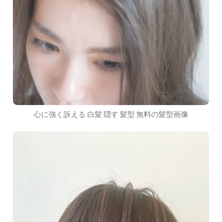
心に強く訴える 白髪 隠す 髪型 無料の髪型画像