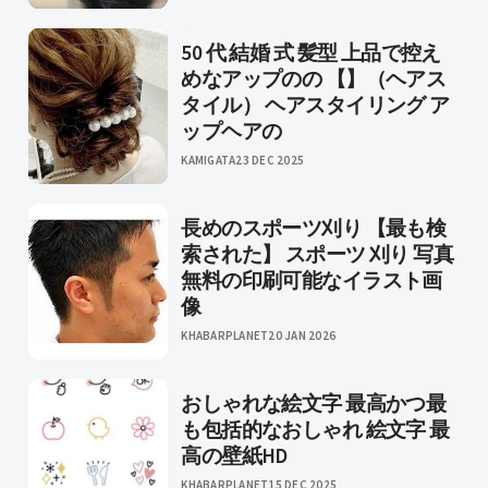
50 代 結婚 式 髪型 上品で控え
めなアップのの 【】（ヘアス
タイル） ヘアスタイリング ア
ップヘアの
KAMIGATA
23 DEC 2025
長めのスポーツ刈り 【最も検
索された】 スポーツ 刈り 写真
無料の印刷可能なイラスト画
像
KHABARPLANET
20 JAN 2026
おしゃれな絵文字 最高かつ最
も包括的なおしゃれ 絵文字 最
高の壁紙HD
KHABARPLANET
15 DEC 2025