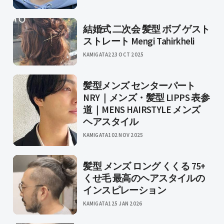
結婚式 二次会 髪型 ボブ ゲスト
ストレート Mengi Tahirkheli
KAMIGATA2
23 OCT 2025
髪型メンズ センターパート
NRY｜メンズ・髪型 LIPPS 表参
道｜MENS HAIRSTYLE メンズ
ヘアスタイル
KAMIGATA1
02 NOV 2025
髪型 メンズ ロング くくる 75+
くせ毛 最高のヘアスタイルの
インスピレーション
KAMIGATA1
25 JAN 2026