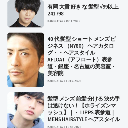
有岡 大貴 好き な 髪型 √99以上
241798
KAMIGATA
22 OCT 2025
40 代 髪型 ショート メンズ ビ
ジネス （NY80） ヘアカタロ
グ・・ヘアスタイル
AFLOAT（アフロート）表参
道・銀座・名古屋の美容室・
美容院
KAMIGATA2
14 DEC 2025
髪型 メンズ 前髪 分ける 決め手
は透けない！【ホライズンマ
ッシュ】｜・ LIPPS 表参道｜
MENS HAIRSTYLE ヘアスタイル
KAMIGATA2
11 JAN 2026