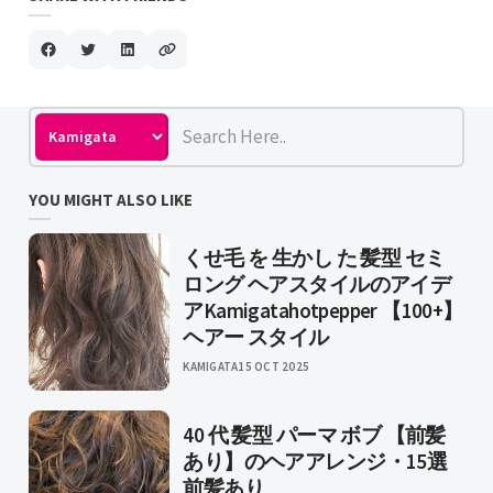
YOU MIGHT ALSO LIKE
くせ毛 を 生かし た 髪型 セミ
ロング ヘアスタイルのアイデ
アKamigatahotpepper 【100+】
ヘアー スタイル
KAMIGATA
15 OCT 2025
40 代 髪型 パーマ ボブ 【前髪
あり】のヘアアレンジ・15選
前髪あり