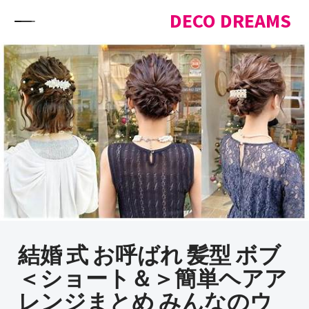
Skip to content
DECO DREAMS
結婚 式 お呼ばれ 髪型 ボブ
＜ショート＆＞簡単ヘアア
レンジまとめ みんなのウ