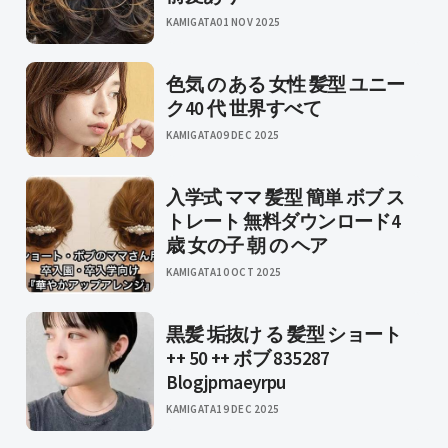
KAMIGATA
01 NOV 2025
色気 の ある 女性 髪型 ユニー
ク40 代 世界すべて
KAMIGATA
09 DEC 2025
入学式 ママ 髪型 簡単 ボブ ス
トレート 無料ダウンロード4
歳 女の子 朝 の ヘア
KAMIGATA
10 OCT 2025
黒髪 垢抜け る 髪型 ショート
++ 50 ++ ボブ 835287
Blogjpmaeyrpu
KAMIGATA
19 DEC 2025