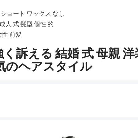
型 ショート ワックス なし
成人 式 髪型 個性 的
 女性 前髪
く訴える 結婚 式 母親 洋
人気のヘアスタイル