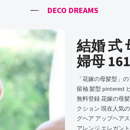
DECO DREAMS
結婚 式 
婦母 161
「花嫁の母髪型」のアイデア 59 件 | 髪型, 留袖 ヘアスタイル,
留袖 髪型 pinter
無料登録 花嫁の母髪型 ピ
クション 現在人気の
グヘア アップヘアス
アレンジ エレガント