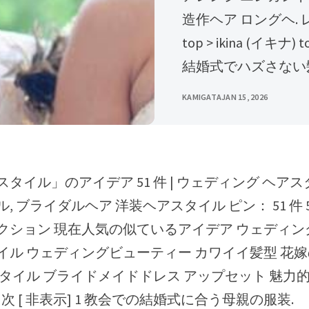
造作ヘア ロングヘ.
top > ikina (イキ
結婚式でハズさない髪
KAMIGATA
JAN 15, 2026
 ブライダルヘア 洋装ヘアスタイル ピン： 51 件 5 年 
クション 現在人気の似ているアイデア ウェディン
イル ウェディングビューティー カワイイ髪型 花
スタイル ブライドメイドドレス アップセット 魅力的
目次 [ 非表示] 1 教会での結婚式に合う母親の服装.