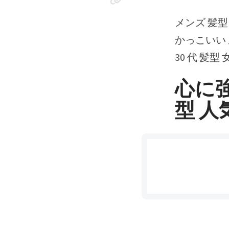
メンズ 髪
かっこいい 
30 代 髪型
心に強
型 