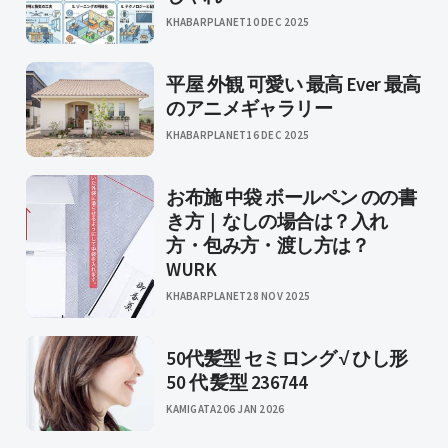
KHABARPLANET
10 DEC 2025
平屋 外観 可愛い 最高 Ever 最高
のアニメギャラリー
KHABARPLANET
16 DEC 2025
お布施 中袋 ボールペン のの書
き方｜なしの場合は？入れ
方・包み方・渡し方は？
WURK
KHABARPLANET
28 NOV 2025
50代髪型 セミロング √ ひし形
50 代 髪型 236744
KAMIGATA2
06 JAN 2026