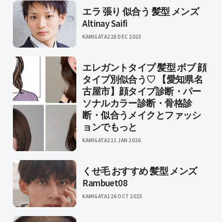
エラ 張り 似合う 髪型 メンズ
Altinay Saifi
KAMIGATA2
28 DEC 2025
エレガントタイプ 髪型 ボブ 顔
タイプ別似合う♡ 【愛知県名
古屋市】顔タイプ診断・パー
ソナルカラー診断・骨格診
断・似合うメイクとファッシ
ョンでもっと
KAMIGATA2
11 JAN 2026
くせ毛 おすすめ 髪型 メンズ
Rambuet08
KAMIGATA1
26 OCT 2025