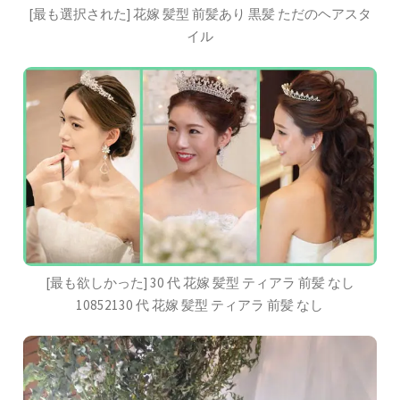
[最も選択された] 花嫁 髪型 前髪あり 黒髪 ただのヘアスタ
イル
[最も欲しかった] 30 代 花嫁 髪型 ティアラ 前髪 なし
10852130 代 花嫁 髪型 ティアラ 前髪 なし