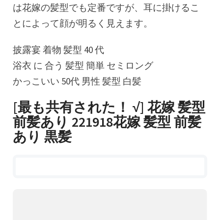
は花嫁の髪型でも定番ですが、耳に掛けるこ
とによって顔が明るく見えます。
披露宴 着物 髪型 40 代
浴衣 に 合う 髪型 簡単 セミロング
かっこいい 50代 男性 髪型 白髪
[最も共有された！ √] 花嫁 髪型
前髪あり 221918花嫁 髪型 前髪
あり 黒髪