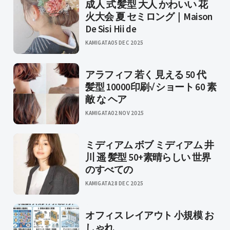
成人 式 髪型 大人 かわいい 花
火大会 夏 セミロング｜Maison
De Sisi Hii de
KAMIGATA
05 DEC 2025
アラフィフ 若く 見える 50 代
髪型 10000印刷√ ショート 60 素
敵 な ヘア
KAMIGATA
02 NOV 2025
ミディアム ボブ ミディアム 井
川 遥 髪型 50+素晴らしい 世界
のすべての
KAMIGATA
28 DEC 2025
オフィス レイアウト 小規模 お
しゃれ