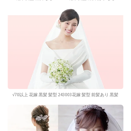
√70以上 花嫁 黒髪 髪型 243003花嫁 髪型 前髪あり 黒髪