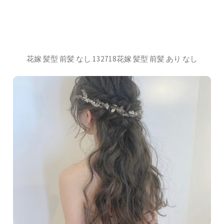
花嫁 髪型 前髪 なし 132718花嫁 髪型 前髪 あり なし