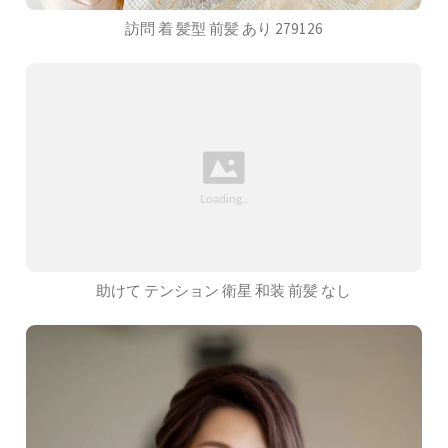
訪問 着 髪型 前髪 あり 279126
助けて テンション 衛星 和装 前髪 なし