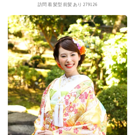
訪問 着 髪型 前髪 あり 279126