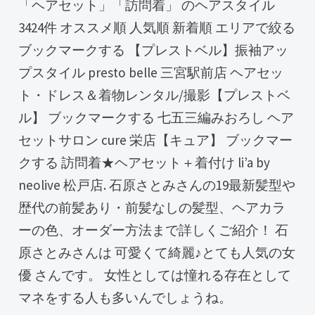
「ヘアセット」「訪問着」 のヘアスタイル
3424件 オススメ順 人気順 新着順 エリアで絞る
ブックマークする 【プレストベル】振袖アッ
プスタイル presto belle 三宮駅前店 ヘアセッ
ト・ドレス＆着物レンタル/撮影【プレストベ
ル】 ブックマークする 七五三編みおろし ヘア
セットサロン cure 栄店【キュア】 ブックマー
クする 訪問着★ヘアセット＋着付け li’a by
neolive 松戸店. 石原さとみさんの19最新髪型や
歴代の前髪あり・前髪なしの髪型、ヘアカラ
ーの色、オーダー方法まで詳しくご紹介！ 石
原さとみさんは 可愛くて綺麗♪とても人気の女
優 さんです。 女性としては憧れる存在として
マネをする人も多いんでしょうね。