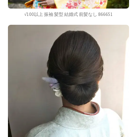
√100以上 振袖 髪型 結婚式 前髪なし 866651