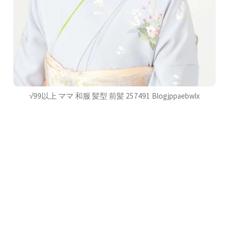
√99以上 ママ 和服 髪型 前髪 257491 Blogjppaebwlx