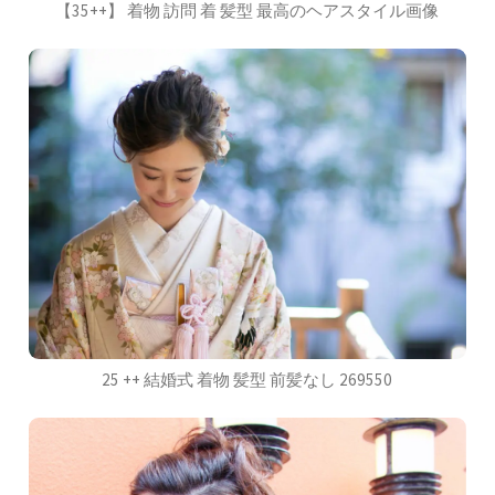
【35++】 着物 訪問 着 髪型 最高のヘアスタイル画像
25 ++ 結婚式 着物 髪型 前髪なし 269550