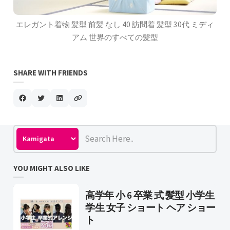
エレガント着物 髪型 前髪 なし 40 訪問着 髪型 30代 ミディ
アム 世界のすべての髪型
SHARE WITH FRIENDS
YOU MIGHT ALSO LIKE
高学年 小 6 卒業 式 髪型 小学生
学生 女子 ショート ヘア ショー
ト