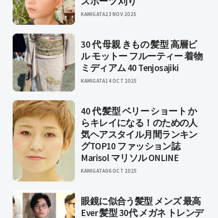
スポーツ 刈り
KAMIGATA
23 NOV 2025
30 代 母親 きもの 髪型 高層ビ
ル モットー フルーティー 着物
ミディアム 40 Tenjosajiki
KAMIGATA
14 OCT 2025
40 代 髪型 ベリー ショート か
らキレイになる！のための人
気ヘアスタイル月間ランキン
グTOP10 ファッション誌
Marisol マリソル ONLINE
KAMIGATA
06 OCT 2025
眼鏡に似合う髪型 メンズ 最高
Ever 髪型 30代 メガネ トレンデ