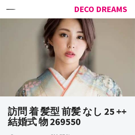
Skip to content
DECO DREAMS
訪問 着 髪型 前髪 なし 25 ++
結婚式 物 269550