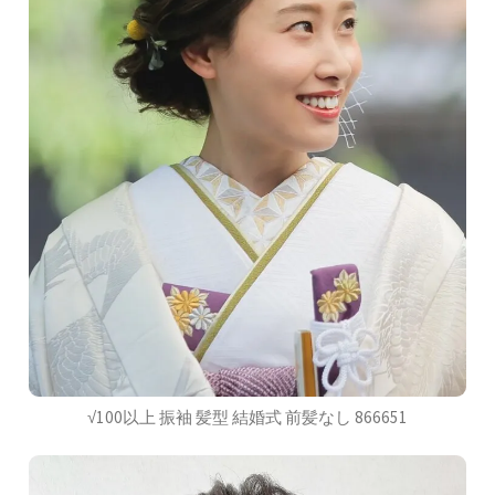
√100以上 振袖 髪型 結婚式 前髪なし 866651