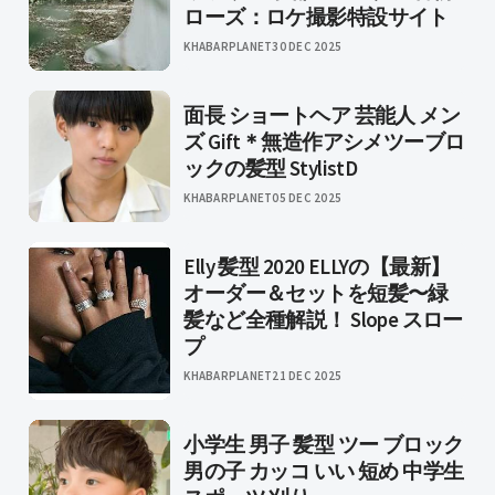
ローズ：ロケ撮影特設サイト
KHABARPLANET
30 DEC 2025
面長 ショートヘア 芸能人 メン
ズ Gift＊無造作アシメツーブロ
ックの髪型 StylistD
KHABARPLANET
05 DEC 2025
Elly 髪型 2020 ELLYの【最新】
オーダー＆セットを短髪〜緑
髪など全種解説！ Slope スロー
プ
KHABARPLANET
21 DEC 2025
小学生 男子 髪型 ツー ブロック
男の子 カッコ いい 短め 中学生