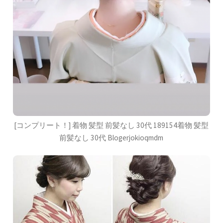
[コンプリート！] 着物 髪型 前髪なし 30代 189154着物 髪型
前髪なし 30代 Blogerjokioqmdm