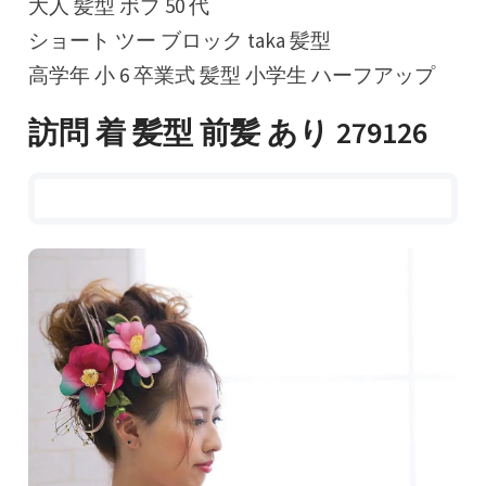
大人 髪型 ボブ 50 代
ショート ツー ブロック taka 髪型
高学年 小 6 卒業式 髪型 小学生 ハーフアップ
訪問 着 髪型 前髪 あり 279126