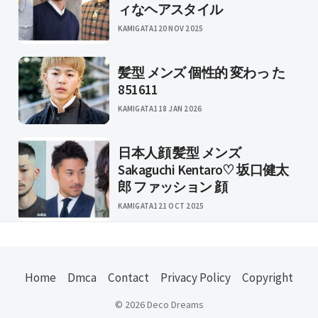
ィなヘアスタイル
KAMIGATA1
20 NOV 2025
髪型 メンズ 個性的 変わっ た
851611
KAMIGATA1
18 JAN 2026
日本人顔 髪型 メンズ
Sakaguchi Kentaro♡ 坂口健太
郎 ファッション 顔
KAMIGATA1
21 OCT 2025
Home
Dmca
Contact
Privacy Policy
Copyright
© 2026 Deco Dreams