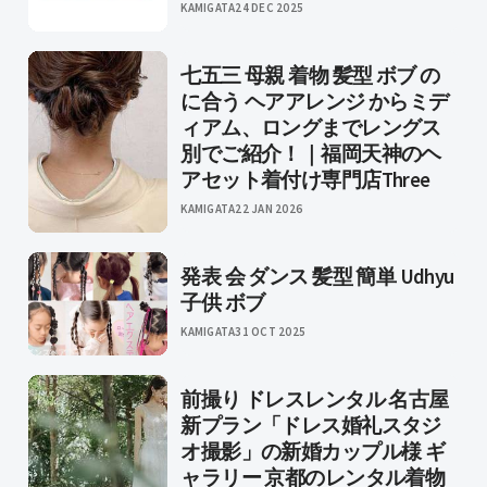
KAMIGATA
24 DEC 2025
七五三 母親 着物 髪型 ボブ の
に合う ヘアアレンジ からミデ
ィアム、ロングまでレングス
別でご紹介！｜福岡天神のヘ
アセット着付け専門店Three
KAMIGATA
22 JAN 2026
発表 会 ダンス 髪型 簡単 Udhyu
子供 ボブ
KAMIGATA
31 OCT 2025
前撮り ドレスレンタル 名古屋
新プラン「ドレス婚礼スタジ
オ撮影」の新婚カップル様 ギ
ャラリー 京都のレンタル着物