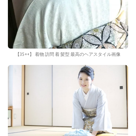
【35++】 着物 訪問 着 髪型 最高のヘアスタイル画像