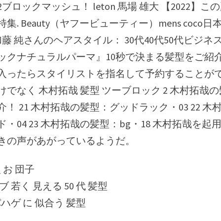
集. Beauty（ヤフービューティー）mens coco日
co 加藤 純さんのヘアスタイル： 30代40代50代ビジ
ックナチュラルパーマ』10秒で決まる髪型をご紹
入ったらスタイリストを指名して予約することがで.
でなく 木村拓哉 髪型 ツーブロック 2 木村拓哉
！ 21 木村拓哉の髪型：グッドラック・03 22 木
・04 23 木村拓哉の髪型：bg・18 木村拓哉を
きの声があがっているようだ。
型 お 団子
 若く 見える 50 代 髪型
パハゲ に 似合う 髪型