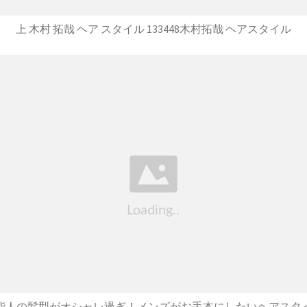
上 木村 拓哉 ヘア スタイル 133448木村拓哉 ヘアスタイル
芸能人の髪型がオシャレ過ぎ！メンズがお手本にしたいヘアスタイ