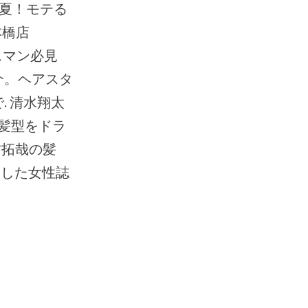
本橋店
ネスマン必見
介。ヘアスタ
 清水翔太
の髪型をドラ
村拓哉の髪
起用した女性誌