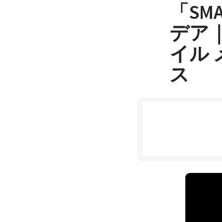
「S
デア｜P
イル 
ス