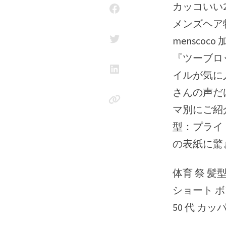
カッコいい2ブロックマッシュ！ leton 馬場 雄大 【2022】この夏！モテる
メンズヘア特
mensco
『ツーブロ
イルが気に
さんの声だけ
マ別にご紹介
型：プライド
の表紙に驚
体育 祭 髪
ショート ボブ
50 代 カッ