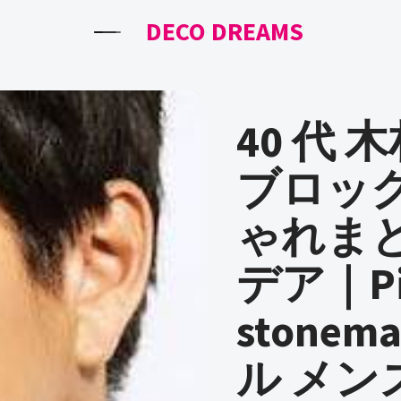
DECO DREAMS
40 代 
ブロック
ゃれま
デア｜Pin
stone
ル メン