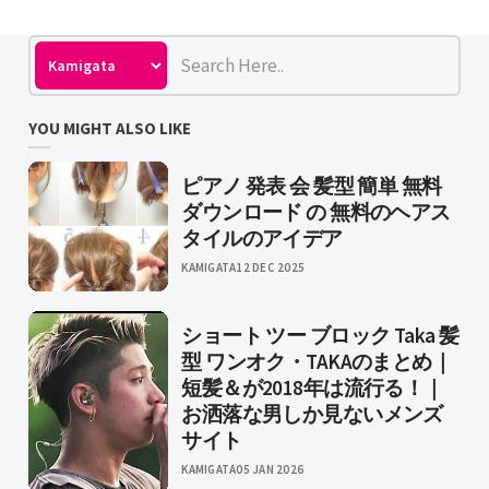
YOU MIGHT ALSO LIKE
ピアノ 発表 会 髪型 簡単 無料
ダウンロード の 無料のヘアス
タイルのアイデア
KAMIGATA
12 DEC 2025
ショート ツー ブロック Taka 髪
型 ワンオク・TAKAのまとめ｜
短髪＆が2018年は流行る！｜
お洒落な男しか見ないメンズ
サイト
KAMIGATA
05 JAN 2026