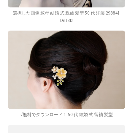
選択した画像 叔母 結婚 式 親族 髪型 50 代 洋装 298841
Dn13lz
√無料でダウンロード！ 50 代 結婚 式 留袖 髪型