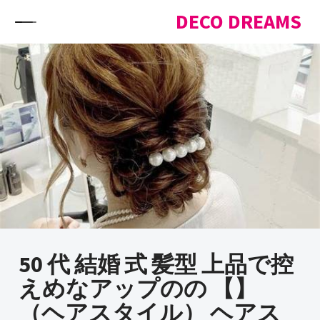
Skip to content
DECO DREAMS
50 代 結婚 式 髪型 上品で控
えめなアップのの 【】
（ヘアスタイル） ヘアス