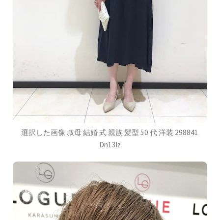
選択した画像 叔母 結婚 式 親族 髪型 50 代 洋装 298841
Dn13lz