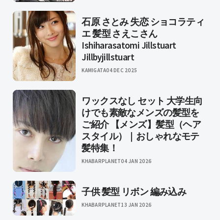
石原 さとみ 失恋 ショコラティ
エ 髪型 さえこさん
Ishiharasatomi Jillstuart
Jillbyjillstuart
KAMIGATA
04 DEC 2025
ワックスなし セット 大学生向
けでも素敵なメンズの髪型を
ご紹介 【メンズ】髪型（ヘア
スタイル）｜おしゃれなモテ
髪特集！
KHABARPLANET
04 JAN 2026
子供 髪型 リボン 編み込み
KHABARPLANET
13 JAN 2026