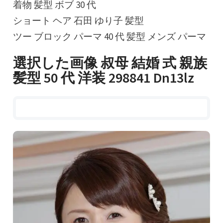
着物 髪型 ボブ 30 代
ショート ヘア 石田 ゆり子 髪型
ツー ブロック パーマ 40 代 髪型 メンズ パーマ
選択した画像 叔母 結婚 式 親族
髪型 50 代 洋装 298841 Dn13lz