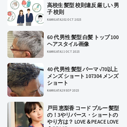
高校生 髪型 校則違反 厳しい 男
子 校則
KAMIGATA2
02 OCT 2025
60 代 男性 髪型 白髪 トップ 100
ヘアスタイル画像
KAMIGATA
11 OCT 2025
40 代 男性 髪型 パーマ √70以上
メンズ ショート 107304 メンズ
ショート
KAMIGATA
29 SEP 2025
戸田 恵梨香 コード ブルー 髪型
の！3やリバース・ショートの
やり方は？ LOVE＆PEACE LOVE