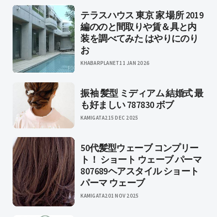
テラスハウス 東京 家 場所 2019
編ののと間取りや賃＆具と内
装を調べてみた はやりにのり
お
KHABARPLANET
11 JAN 2026
振袖 髪型 ミディアム 結婚式 最
も好ましい 787830 ボブ
KAMIGATA2
15 DEC 2025
50代髪型ウェーブ コンプリー
ト！ ショート ウェーブ パーマ
807689ヘアスタイル ショート
パーマ ウェーブ
KAMIGATA2
01 NOV 2025