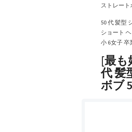
ストレートボ
50 代 髪
ショート ヘ
小 6女子 卒
[最も
代 髪
ボブ 