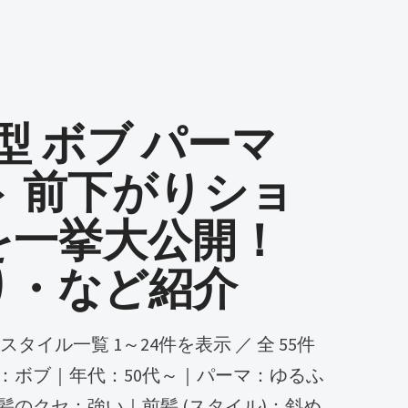
髪型 ボブ パーマ
ト 前下がりショ
を一挙大公開！
り・など紹介
：ボブ｜年代：50代～｜パーマ：ゆるふ
髪のクセ：強い｜前髪 (スタイル)：斜め