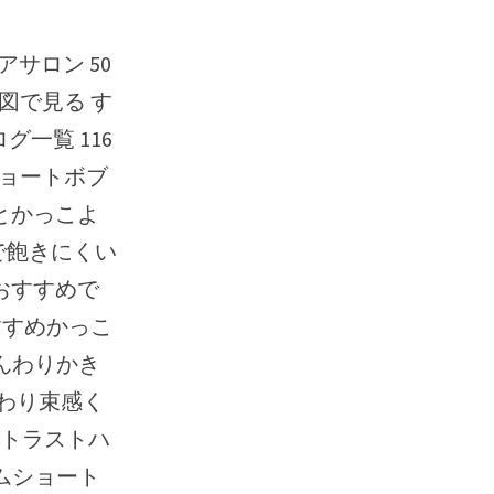
地図で見る す
グ一覧 116
前髪あり×ショートボブ
とかっこよ
で飽きにくい
おすすめで
すすめかっこ
ふんわりかき
んわり束感く
ントラストハ
サムショート