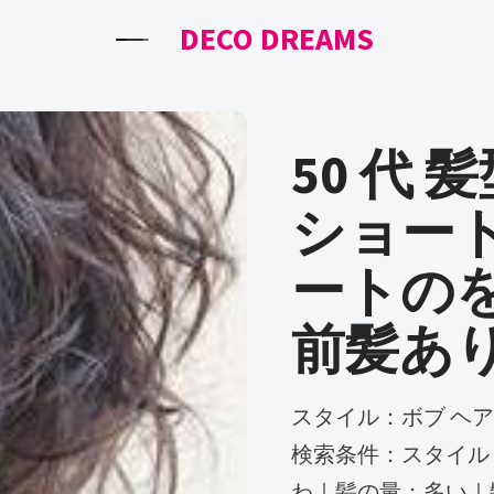
DECO DREAMS
50 代 
ショー
ートの
前髪あ
スタイル：ボブ ヘアスタイル一覧 1～24件を表示 ／ 全 55件
検索条件：スタイル
わ｜髪の量：多い｜