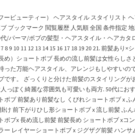
ボブ ブックマーク 閲覧履歴 人気順 全国 条件指定 
50代/パーマ/ボブの髪型・ヘアスタイル・ヘアカタロ
 6 7 8 9 10 11 12 13 14 15 16 17 18 19 20 21. 
長め）ショートボブ 長めの流し前髪は女性らしさ
持った万能ヘアスタイル、アレンジもしやすいの
ブです。 ざっくりと分けた前髪のスタイリングが
 大人っぽく綺麗な雰囲気も可愛いも両方. 50代にお
トボブ 前髪あり前髪なし くびれショートボブ x 
掛け 前下がりひし形ショートボブ x 流し前髪 ふ
トボブx 長め流し前髪 前髪長め ショートボブ xコ
ラー レイヤーショートボブ x ジグザグ前髪 ハン