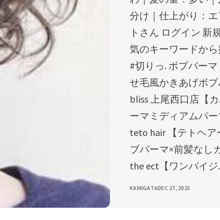
分け｜仕上がり：エアリ
トさん ログイン 新規会員
気のキーワードから探
#切りっ. ボブパーマ 
せ毛風かきあげボブパーマ3
bliss 上尾西口店
ーマミディアムパー
teto hair 【
ブパーマ×前髪なしカ
the ect【ワンバイジ.
KAMIGATA
DEC 27, 2025