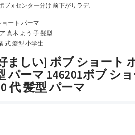
ブ x センター分け 前下がりラデ.
型 ショート パーマ
ア 真木 よう 子 髪型
業 式 髪型 小学生
好ましい] ボブ ショート ボ
型 パーマ 146201ボブ シ
50 代 髪型 パーマ