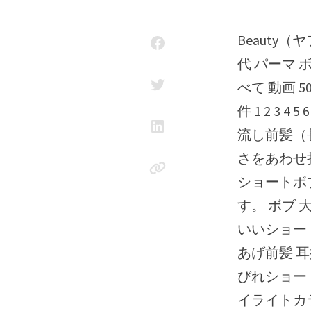
Beauty（ヤフービューティー） ヘアスタイル スタイリスト ヘアサロン 50
代 パーマ 
べて 動画 
件 1 2 3 4 5
流し前髪（
さをあわせ
ショートボ
す。 ボブ
いいショー
あげ前髪 耳
びれショー
イライトカ