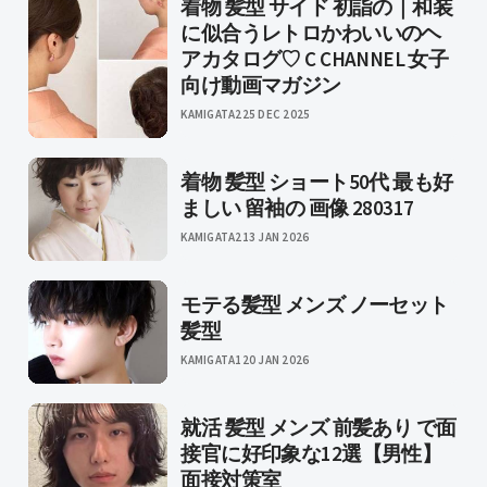
着物 髪型 サイド 初詣の｜和装
に似合うレトロかわいいのヘ
アカタログ♡ C CHANNEL 女子
向け動画マガジン
KAMIGATA2
25 DEC 2025
着物 髪型 ショート50代 最も好
ましい 留袖の 画像 280317
KAMIGATA2
13 JAN 2026
モテる髪型 メンズ ノーセット
髪型
KAMIGATA1
20 JAN 2026
就活 髪型 メンズ 前髪あり で面
接官に好印象な12選【男性】
面接対策室