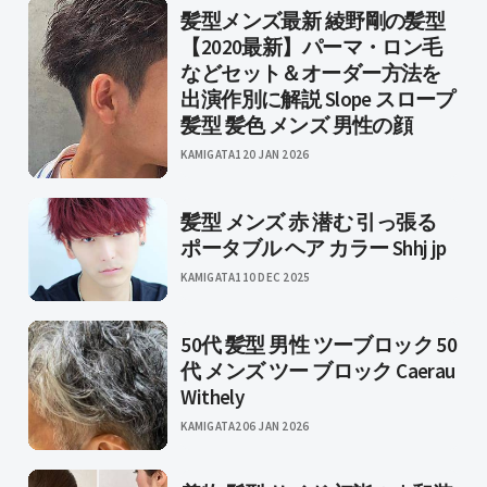
髪型メンズ最新 綾野剛の髪型
【2020最新】パーマ・ロン毛
などセット＆オーダー方法を
出演作別に解説 Slope スロープ
髪型 髪色 メンズ 男性の顔
KAMIGATA1
20 JAN 2026
髪型 メンズ 赤 潜む 引っ張る
ポータブル ヘア カラー Shhj jp
KAMIGATA1
10 DEC 2025
50代 髪型 男性 ツーブロック 50
代 メンズ ツー ブロック Caerau
Withely
KAMIGATA2
06 JAN 2026