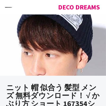
Skip to content
DECO DREAMS
ニット 帽 似合う 髪型 メン
ズ 無料ダウンロード！ √ か
ぶり方 ショート 167354シ