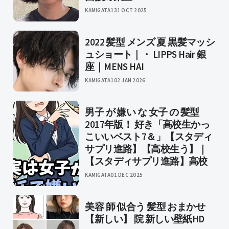
KAMIGATA1
31 OCT 2025
2022 髪型 メンズ 夏 黒髪マッシ
ュショート｜・ LIPPS Hair 銀
座｜MENS HAI
KAMIGATA1
02 JAN 2026
男子 が 嫌い な 女子 の 髪型
2017年版！ 好き「高校生かっ
こいいベスト7＆」【スタディ
サプリ進路】【高校生う】｜
【スタディサプリ進路】高校
KAMIGATA
01 DEC 2025
美容 師 似合う 髪型 おまかせ
【新しい】 院 新しい壁紙HD