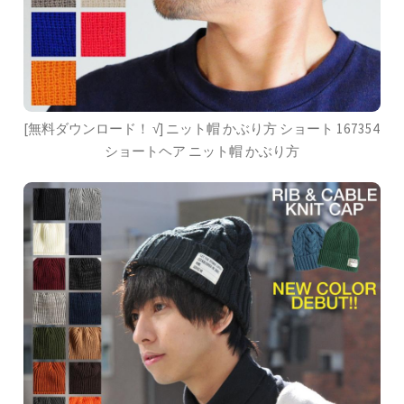
[無料ダウンロード！ √] ニット帽 かぶり方 ショート 167354
ショートヘア ニット帽 かぶり方