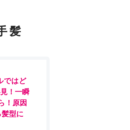
手 髪
ルではど
必見！一瞬
から！原因
る髪型に