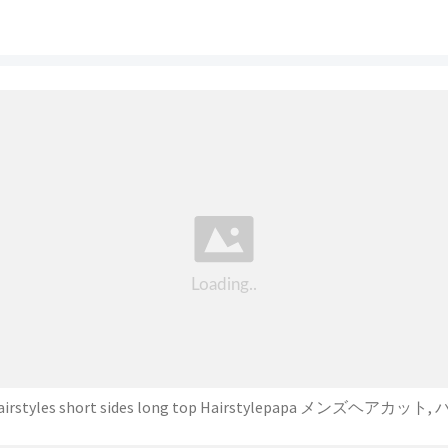
hairstyles short sides long top Hairstylepapa メンズヘアカット