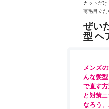
カットだけで
薄毛目立た
ぜいた
型 
メンズの
んな髪型？
で直す方法
と対策ニオ
なろう。