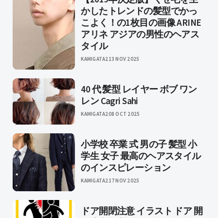
かしたトレンドの髪型でかっ
こよく！の1枚目の画像 ARINE
アリネ アジアの男性のヘアス
タイル
KAMIGATA2
13 NOV 2025
40 代 髪型 レイヤー ボブ ワン
レン Cagri Sahi
KAMIGATA2
08 OCT 2025
小学校 卒業 式 男の子 髪型 小
学生 女子 最高のヘアスタイル
のインスピレーション
KAMIGATA2
17 NOV 2025
ドア開閉注意 イラスト ドア 開