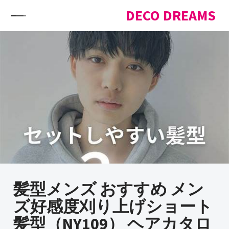
Skip to content
DECO DREAMS
髪型メンズ おすすめ メン
ズ好感度刈り上げショート
髪型（NY109） ヘアカタロ