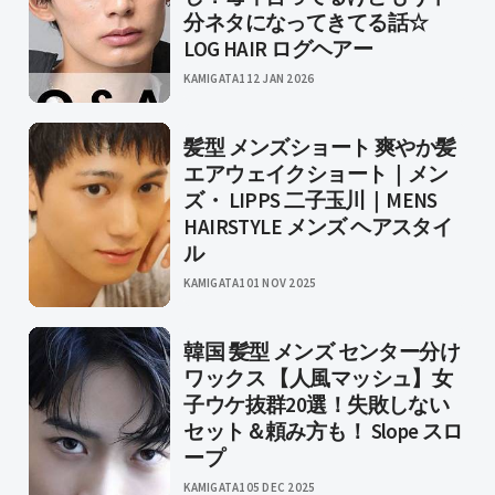
分ネタになってきてる話☆
LOG HAIR ログヘアー
KAMIGATA1
12 JAN 2026
髪型 メンズショート 爽やか髪
エアウェイクショート｜メン
ズ・ LIPPS 二子玉川｜MENS
HAIRSTYLE メンズ ヘアスタイ
ル
KAMIGATA1
01 NOV 2025
韓国 髪型 メンズ センター分け
ワックス 【人風マッシュ】女
子ウケ抜群20選！失敗しない
セット＆頼み方も！ Slope スロ
ープ
KAMIGATA1
05 DEC 2025