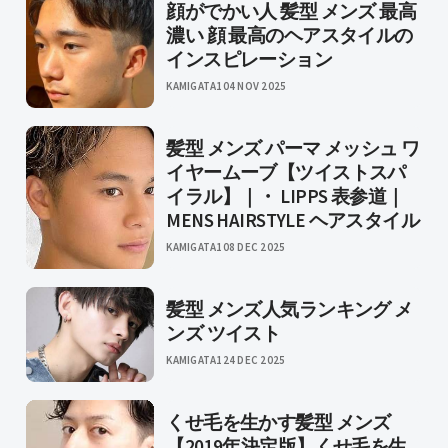
顔がでかい人 髪型 メンズ 最高
濃い 顔 最高のヘアスタイルの
インスピレーション
KAMIGATA1
04 NOV 2025
髪型 メンズ パーマ メッシュ ワ
イヤームーブ【ツイストスパ
イラル】｜・ LIPPS 表参道｜
MENS HAIRSTYLE ヘアスタイル
KAMIGATA1
08 DEC 2025
髪型 メンズ人気ランキング メ
ンズ ツイスト
KAMIGATA1
24 DEC 2025
くせ毛を生かす髪型 メンズ
【2019年決定版】くせ毛を生