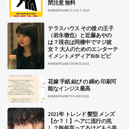
閉注意 無料
KHABARPLANET
12 OCT 2025
テラスハウス その後 の王子
（岩永徹也）と近藤あやの
は？現在は同棲中でマジ彼
女？ 大人のためのエンターテ
イメントメディアBiBi ビビ
KHABARPLANET
08 NOV 2025
花嫁 手紙 結び の 締め 印刷可
能なインジス最高
KHABARPLANET
04 JAN 2026
2021年 トレンド 髪型 メンズ
【か？！】ヘアに流行の兆
し？毎年言ってるけどもう半