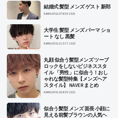
結婚式 髪型 メンズ ゲスト 新郎
KAMIGATA1
07 NOV 2025
大学生 髪型 メンズ パーマ ショ
ート なし 黒髪
KAMIGATA1
21 OCT 2025
丸顔 似合う髪型メンズ ツーブ
ロックをしないビジネススタ
イル 「男性」に似合う！おし
ゃれな髪型特集【メンズヘア
スタイル】 NAVER まとめ
KAMIGATA1
28 NOV 2025
似合う髪型 メンズ 面長 小顔に
見える前髪ブラウンの人気ヘ