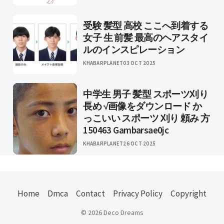
受験 髪型 高校 ここへ到着する
女子 生 前髪 最高のヘアスタイ
ルのインスピレーション
KHABARPLANET
03 OCT 2025
中学生 男子 髪型 スポーツ刈り
長め √画像をダウンロード か
っこいい スポーツ 刈り 頼み 方
150463 Gambarsae0jc
KHABARPLANET
26 OCT 2025
Home
Dmca
Contact
Privacy Policy
Copyright
© 2026 Deco Dreams