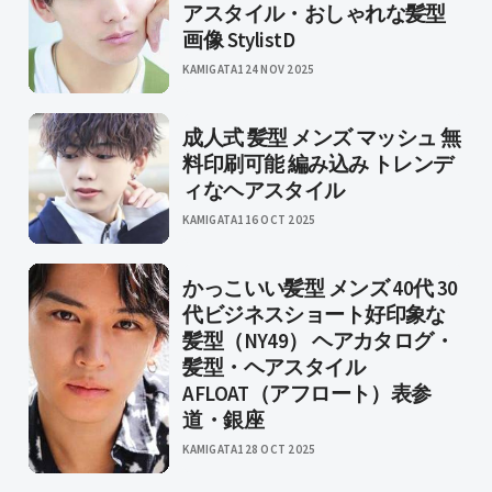
アスタイル・おしゃれな髪型
画像 StylistD
KAMIGATA1
24 NOV 2025
成人式 髪型 メンズ マッシュ 無
料印刷可能 編み込み トレンデ
ィなヘアスタイル
KAMIGATA1
16 OCT 2025
かっこいい髪型 メンズ 40代 30
代ビジネスショート好印象な
髪型（NY49） ヘアカタログ・
髪型・ヘアスタイル
AFLOAT（アフロート）表参
道・銀座
KAMIGATA1
28 OCT 2025