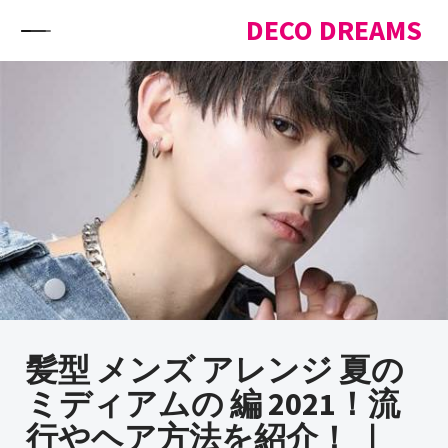
Skip to content
DECO DREAMS
髪型 メンズ アレンジ 夏の
ミディアムの 編 2021！流
行やヘア方法を紹介！ ｜