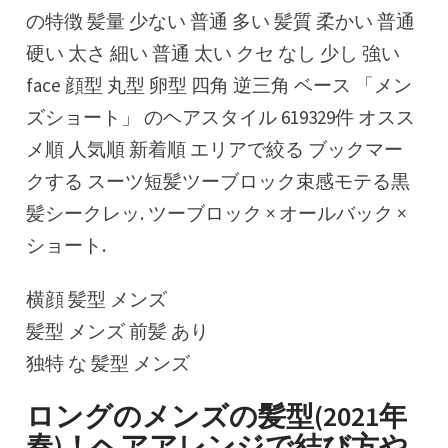
の特徴 髪量 少ない 普通 多い 髪質 柔かい 普通
硬い 太さ 細い 普通 太い クセ なし 少し 強い
face 顔型 丸型 卵型 四角 逆三角 ベース 「メン
ズショート」 のヘアスタイル 619329件 オスス
メ順 人気順 新着順 エリアで絞る ブックマー
クする スーツ短髪ツーブロック束感モテる黒
髪シークレッ. ツーブロック × オールバック ×
ショート.
横顔 髪型 メンズ
髪型 メンズ 前髪 あり
独特 な 髪型 メンズ
ロングのメンズの髪型(2021年
春)！ヘアアレンジで結び方や