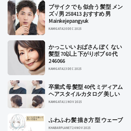
ブサイク でも 似合う 髪型 メン
ズ √ 男 258413 おすすめ 男
Mainkejepangyuk
KAMIGATA
20 DEC 2025
かっこいい おばさん ぽく ない
髪型 70以上 下がりボブ 60 代
246066
KAMIGATA
23 DEC 2025
卒業式 母 髪型 40代 ミディアム
ヘアスタイルカタログ 美しい
KAMIGATA
11 NOV 2025
ふわふわ 髪 描き方 型 ウェーブ
KHABARPLANET
24 NOV 2025