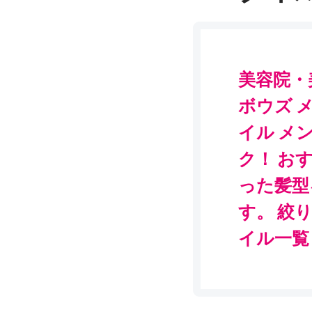
美容院・
ボウズ 
イル メ
ク！ お
った髪型
す。 絞り
イル一覧