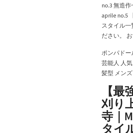
no.3 無造作
aprile n
スタイル一
ださい。 お
ポンパドー
芸能人 人気
髪型 メンズ
【最
刈り上
寺｜ME
タイル