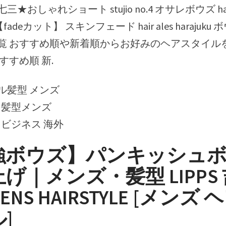
七三★おしゃれショート stujio no.4 オサレボウズ hair 
o.5 【fadeカット】 スキンフェード hair ales haraju
覧 おすすめ順や新着順からお好みのヘアスタイル
すすめ順 新.
ル髪型 メンズ
 髪型メンズ
 ビジネス 海外
強ボウズ】パンキッシュ
げ｜メンズ・髪型 LIPPS
NS HAIRSTYLE [メンズ
]