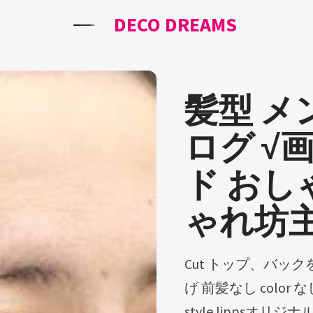
DECO DREAMS
髪型 メ
ログ √
ド おしゃ
ゃれ坊
Cut トップ、バックを少し長めに残したベリーショート 刈上
げ 前髪なし color
style lippsオ