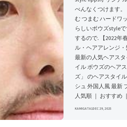
べんなくつけます。
む つまむ ハードワックス 
らしいボウズstyl
するので. 【202
ル・ヘアアレンジ・髪型
最新の人気ヘアスタイ
イル ボウズのヘア
ズ」 のヘアスタイル
シュ 外国人風 最新
人気順 ｜ おすすめ ｜
KAMIGATA1
DEC 29, 2025