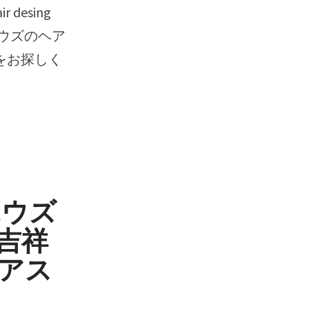
desing
ku ボウズのヘア
をお探しく
ボウズ
 吉祥
 ヘアス