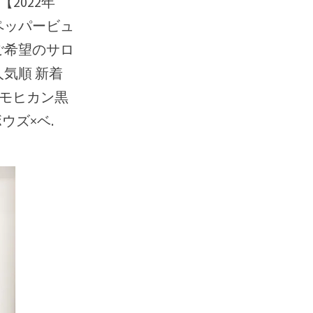
.【2022年
ペッパービュ
をご希望のサロ
人気順 新着
トモヒカン黒
ボウズ×ベ.