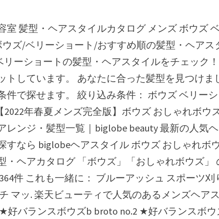
/ボウズ/ベリーショート/おすすめ順の髪型・ヘアス
/ベリーショートの髪型・ヘアスタイルをチェック！
件ヒットしています。 あなたに合った髪型を見つけま
条件で探せます。 絞り込み条件： ボウズ ベリーシ
 【2022年春夏メンズ完全版】ボウズ おしゃれボ
レンジ・髪型一覧｜biglobe beauty 最新の人気
すなら biglobeヘアスタイル ボウズ おしゃれ
型・ヘアカタログ 「ボウズ」「おしゃれボウズ」 
364件 これも一緒に： ブルーアッシュ スポーツ刈
ーチ マッ. 楽天ビューティで人気のあるメンズヘア
1 ★好バランスボウズb broto no.2 ★好バランスボウズb