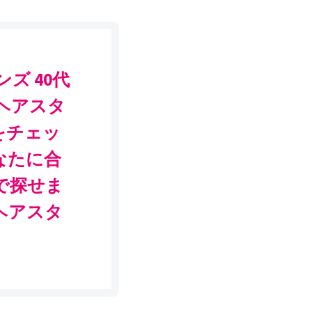
ズ 40代
・ヘアスタ
をチェッ
なたに合
で探せま
のヘアスタ