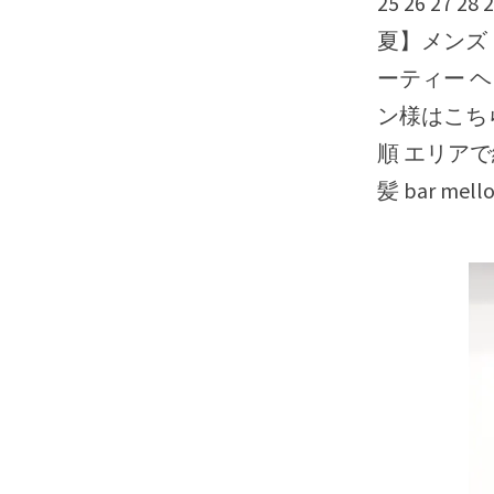
25 26 27
夏】メンズ
ーティー ヘ
ン様はこちら
順 エリア
髪 bar m