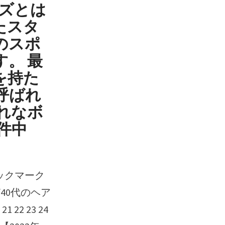
ウズとは
たスタ
のスポ
。 最
を持た
呼ばれ
れなボ
件中
/40代のヘア
21 22 23 24