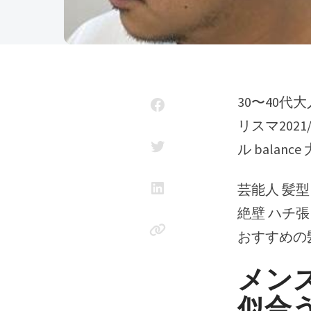
30〜40代大人男性向けヘアスタイル minx 青山店 安田 幸由 メンズカミカ
リスマ20
ル balan
芸能人 髪
絶壁 ハチ張
おすすめの
メン
似合う髪