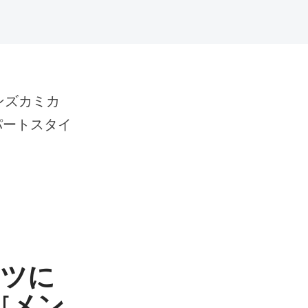
パートスタイ
ーツに
 [メン