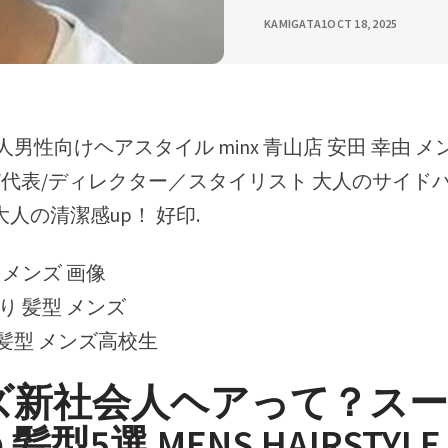
KAMIGATA1
OCT 18, 2025
21/代表/ディレクター／スタイリスト 大人のサイド
ce 大人の清潔感up！ 好印.
型 メンズ 画像
り 髪型 メンズ
髪型 メンズ高校生
ズ新社会人ヘアって？ス
型5選 MENS HAIRSTYLE