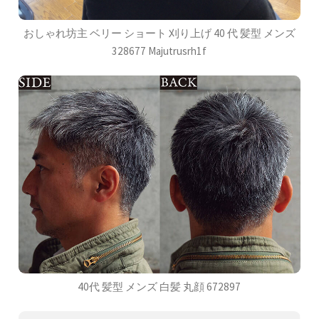
おしゃれ坊主 ベリー ショート 刈り上げ 40 代 髪型 メンズ
328677 Majutrusrh1f
40代 髪型 メンズ 白髪 丸顔 672897