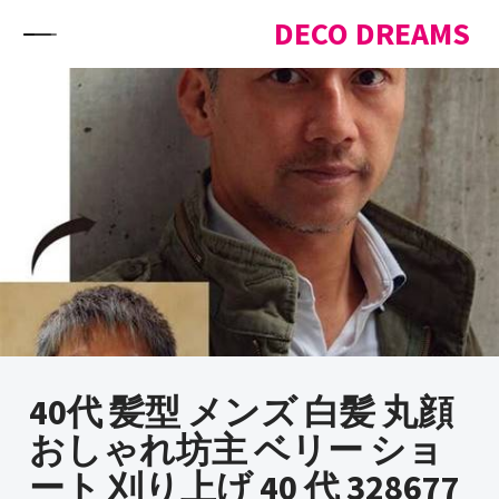
Skip to content
DECO DREAMS
40代 髪型 メンズ 白髪 丸顔
おしゃれ坊主 ベリー ショ
ート 刈り上げ 40 代 328677