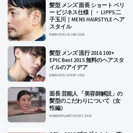
髪型 メンズ 面長 ショート ベリ
ー ビジネス仕様｜・ LIPPS 二
子玉川｜MENS HAIRSTYLE ヘア
スタイル
KAMIGATA1
16 JAN 2026
髪型 メンズ 流行 2016 100+
EPIC Best 2015 無料のヘアスタ
イルのアイデア
KAMIGATA1
29 SEP 2025
面長 芸能人 「美容師解説」の
髪型のこだわりについて（女
性編）
KHABARPLANET
03 DEC 2025