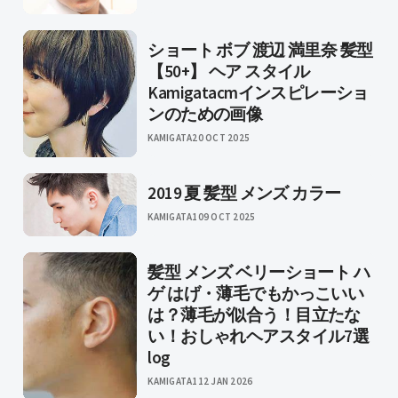
ショート ボブ 渡辺 満里奈 髪型
【50+】 ヘア スタイル
Kamigatacmインスピレーショ
ンのための画像
KAMIGATA
20 OCT 2025
2019 夏 髪型 メンズ カラー
KAMIGATA1
09 OCT 2025
髪型 メンズ ベリーショート ハ
ゲ はげ・薄毛でもかっこいい
は？薄毛が似合う！目立たな
い！おしゃれヘアスタイル7選
log
KAMIGATA1
12 JAN 2026