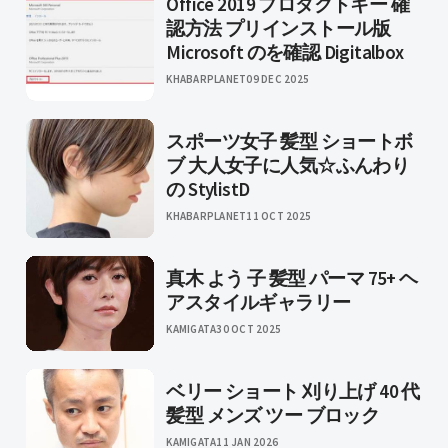
Office 2019 プロダクトキー 確
認方法 プリインストール版
Microsoft のを確認 Digitalbox
KHABARPLANET
09 DEC 2025
スポーツ女子 髪型 ショートボ
ブ 大人女子に人気☆ふんわり
の StylistD
KHABARPLANET
11 OCT 2025
真木 よう 子 髪型 パーマ 75+ ヘ
アスタイルギャラリー
KAMIGATA
30 OCT 2025
ベリー ショート 刈り上げ 40 代
髪型 メンズ ツー ブロック
KAMIGATA
11 JAN 2026