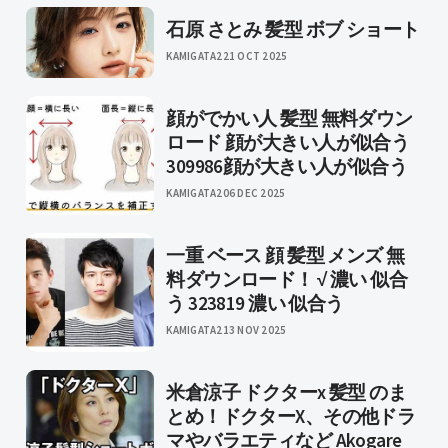
石原 さとみ 髪型 ボブ ショート
KAMIGATA2
21 OCT 2025
顔がでかい人 髪型 無料ダウン
ロード 顔が大きい人が似合う
309986顔が大きい人が似合う
KAMIGATA2
06 DEC 2025
一重 ベース 顔 髪型 メンズ 無
料ダウンロード！ √ 濃い 似合
う 323819 濃い 似合う
KAMIGATA2
13 NOV 2025
米倉涼子 ドクターx 髪型 のま
とめ！ドクターX、その他ドラ
マやバラエティなど Akogare