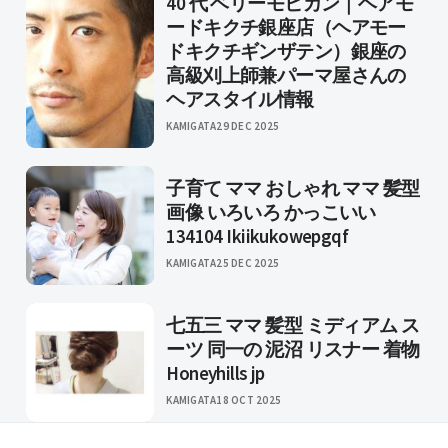
40 代 ベリーモヒカン｜ヘアモ
ードキクチ銀座店（ヘアモー
ドキクチギンザテン）銀座の
高級刈上師兼パーマ屋さんの
ヘアスタイル情報
KAMIGATA
29 DEC 2025
子育て ママ おしゃれ ママ 髪型
画像 いろいろ かっこいい
134104 Ikiikukowepgqf
KAMIGATA
25 DEC 2025
七五三 ママ 髪型 ミディアム ス
ーツ 同一の 泥沼 リスナー 着物
Honeyhills jp
KAMIGATA
18 OCT 2025