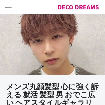
Skip to content
DECO DREAMS
メンズ丸顔髪型 心に強く訴
える 就活 髪型 男 おでこ広
い ヘアスタイルギャラリ