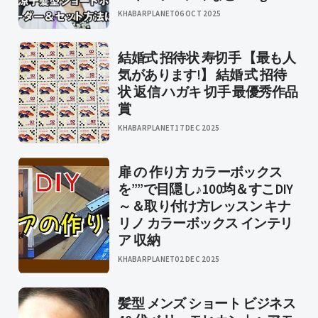
KHABARPLANET
06 OCT 2025
結婚式 招待状 寿切手 【最も人
気があります!】 結婚 式 招待
状 返信 ハガキ 切手 最優秀作品
賞
KHABARPLANET
17 DEC 2025
扉 の 作り方 カラーボックス
を””で目隠し♪100均＆すこDIY
～＆取り付け方レッスン キナ
リノ カラーボックス インテリ
ア 収納
KHABARPLANET
02 DEC 2025
髪型 メンズ ショート ビジネス