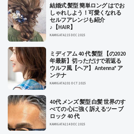
結婚式 髪型 簡単ロング はでお
しゃれしよう！可愛くなれる
セルフアレンジも紹介
♪【HAIR】
KAMIGATA2
15 DEC 2025
ミディアム 40 代 髪型 【の2020
年最新】切っただけで若返る
ウルフ風【ヘア】 Antenna* ア
ンテナ
KAMIGATA2
01 OCT 2025
40代 メンズ 髪型 白髪 世界のす
べての 心に強く訴えるツー ブ
ロック 40 代
KAMIGATA2
14 DEC 2025