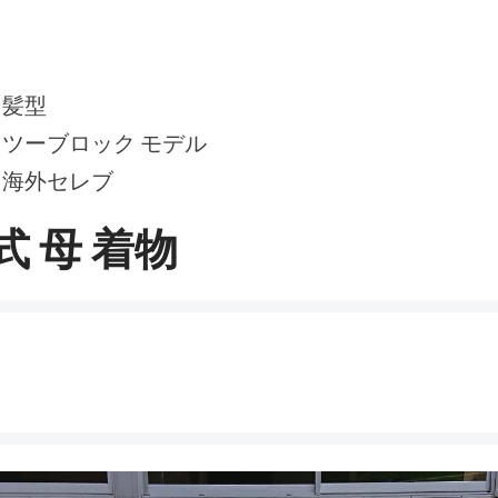
 髪型
 ツーブロック モデル
 海外セレブ
 式 母 着物