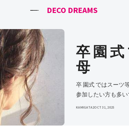
DECO DREAMS
卒 園 式
母
卒 園式 ではスーツ等の礼装もいいけれど、 着物 で卒園式に
参加したい方も多い
KAMIGATA2
OCT 31, 2025