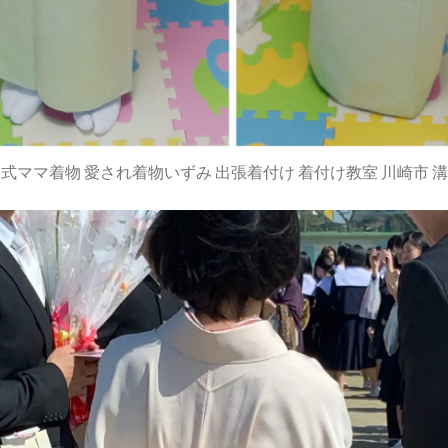
式ママ着物 愛され着物いずみ 出張着付け 着付け教室 川崎市 