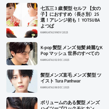
七五三 3 歳 髪型 セルフ 【女の
子】におすすめ〈長さ別〉25
選！アレンジ術も！ YOTSUBA
よつば
KAMIGATA
19 NOV 2025
K-pop 髪型 メンズ 短髪 綺麗なK
Pop マッシュ 世界のすべての
KAMIGATA1
02 DEC 2025
髪型メンズ直毛 メンズ 髪型 ツ
イスト Tura Panhwar
KAMIGATA1
06 DEC 2025
ボリュームのある髪型 メンズ
ハイツーブロックモヒカン