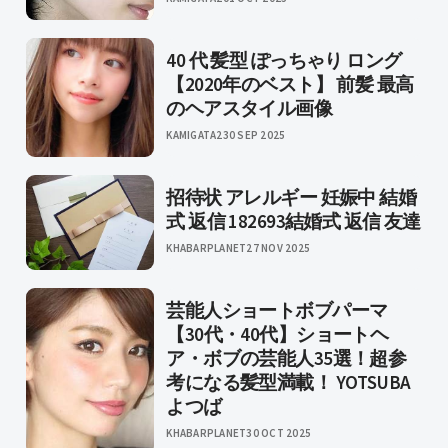
40 代 髪型 ぽっちゃり ロング
【2020年のベスト】 前髪 最高
のヘアスタイル画像
KAMIGATA2
30 SEP 2025
招待状 アレルギー 妊娠中 結婚
式 返信 182693結婚式 返信 友達
KHABARPLANET
27 NOV 2025
芸能人ショートボブパーマ
【30代・40代】ショートヘ
ア・ボブの芸能人35選！超参
考になる髪型満載！ YOTSUBA
よつば
KHABARPLANET
30 OCT 2025