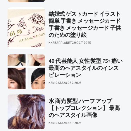
結婚式 ゲストカード イラスト
簡単 手書き メッセージカード
手書き メッセージカード 子供
のための塗り絵
KHABARPLANET
29 OCT 2025
40 代 芸能人 女性 髪型 75+ 痛い
最高のヘアスタイルのインス
ピレーション
KAMIGATA
28 DEC 2025
水 商売 髪型 ハーフ アップ
【トップコレクション】 最高
のヘアスタイル画像
KAMIGATA
26 SEP 2025