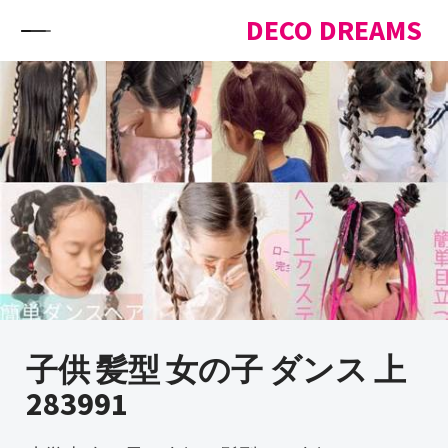
Skip to content
DECO DREAMS
子供 髪型 女の子 ダンス 上
283991