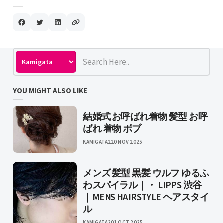
YOU MIGHT ALSO LIKE
結婚式 お呼ばれ着物 髪型 お呼
ばれ 着物 ボブ
KAMIGATA2
20 NOV 2025
メンズ 髪型 黒髪 ウルフ ゆるふ
わスパイラル｜・ LIPPS 渋谷
｜MENS HAIRSTYLE ヘアスタイ
ル
KAMIGATA2
01 OCT 2025