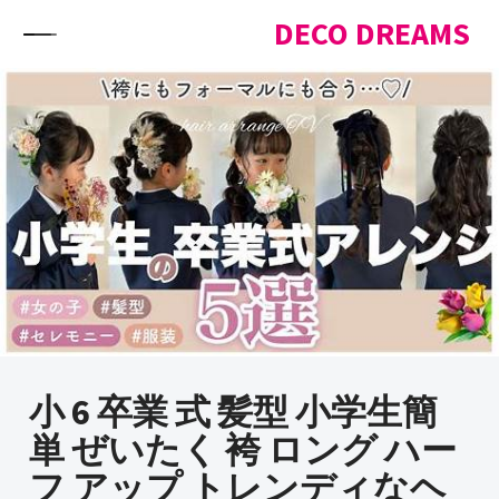
Skip to content
DECO DREAMS
小 6 卒業 式 髪型 小学生簡
単 ぜいたく 袴 ロング ハー
フ アップ トレンディなヘ