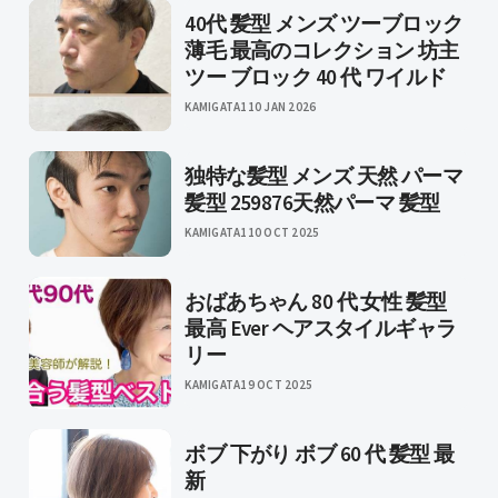
40代 髪型 メンズ ツーブロック
薄毛 最高のコレクション 坊主
ツー ブロック 40 代 ワイルド
KAMIGATA1
10 JAN 2026
独特な髪型 メンズ 天然 パーマ
髪型 259876天然パーマ 髪型
KAMIGATA1
10 OCT 2025
おばあちゃん 80 代 女性 髪型
最高 Ever ヘアスタイルギャラ
リー
KAMIGATA
19 OCT 2025
ボブ 下がり ボブ 60 代 髪型 最
新