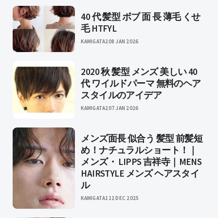
40 代 髪型 ボブ 面 長 薄毛 くせ
毛 HTFYL
KAMIGATA2
08 JAN 2026
2020 秋 髪型 メンズ 美しい 40
代 ワイルドパーマ 無料のヘア
スタイルのアイデア
KAMIGATA2
07 JAN 2026
メンズ面長 似合う 髪型 前髪短
め！ナチュラルショート！｜
メンズ・ LIPPS 吉祥寺｜MENS
HAIRSTYLE メンズ ヘアスタイ
ル
KAMIGATA1
12 DEC 2025