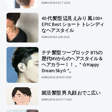
KAMIGATA
30 OCT 2025
40 代 髪型 辺見 えみり 風 100+
EPIC Best ショート トレンディ
なヘアスタイル
KAMIGATA
04 JAN 2026
テテ 髪型 ツーブロック BTSの
歴代MVからのヘアスタイル＆
ヘアカラー！！ 。* ☆Happy
Dream Sky☆ *。
KAMIGATA2
20 NOV 2025
就活 髪型 男 丸顔 おでこ広い
KAMIGATA2
18 OCT 2025