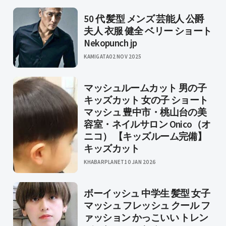
50 代 髪型 メンズ 芸能人 公爵
夫人 衣服 健全 ベリー ショート
Nekopunch jp
KAMIGATA
02 NOV 2025
マッシュルームカット 男の子
キッズカット 女の子 ショート
マッシュ 豊中市・桃山台の美
容室・ネイルサロン Onico（オ
ニコ） 【キッズルーム完備】
キッズカット
KHABARPLANET
10 JAN 2026
ボーイッシュ 中学生 髪型 女子
マッシュ フレッシュ クール フ
ァッション かっこいい トレン