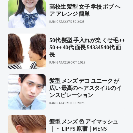
高校生 髪型 女子 学校 ボブ ヘ
ア アレンジ 簡単
KAMIGATA2
27 DEC 2025
50代 髪型 手入れが楽 くせ毛 ++
50 ++ 40代 面長 54334540代 面
長
KAMIGATA2
16 OCT 2025
髪型 メンズ デコ ユニーク が
広い 最高のヘアスタイルのイ
ンスピレーション
KAMIGATA1
21 DEC 2025
髪型 メンズ 色 アイマッシュ
｜・ LIPPS 原宿｜MENS