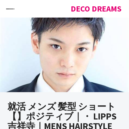
Skip to content
DECO DREAMS
就活 メンズ 髪型 ショート
【】ポジティブ｜・ LIPPS
吉祥寺｜MENS HAIRSTYLE