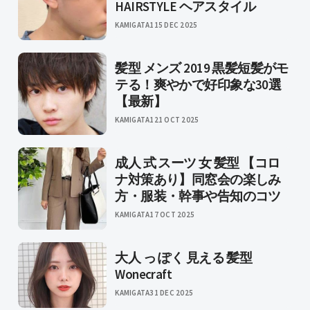
HAIRSTYLE ヘアスタイル
KAMIGATA1
15 DEC 2025
髪型 メンズ 2019 黒髪短髪がモ
テる！爽やかで好印象な30選
【最新】
KAMIGATA1
21 OCT 2025
成人 式 スーツ 女 髪型 【コロ
ナ対策あり】同窓会の楽しみ
方・服装・幹事や告知のコツ
KAMIGATA
17 OCT 2025
大人 っ ぽく 見える 髪型
Wonecraft
KAMIGATA
31 DEC 2025