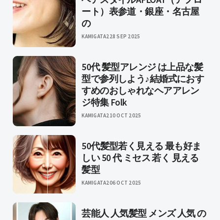
ート）表参道・銀座・名古屋
の
KAMIGATA2
28 SEP 2025
50代 髪型アレンジ は上品な髪
型で参列しよう♪結婚式におす
すめのおしゃれなヘアアレン
ジ特集 Folk
KAMIGATA2
10 OCT 2025
50代髪型若く見える 最も好ま
しい 50 代 ミセス 若く 見える
髪型
KAMIGATA2
06 OCT 2025
芸能人 人気髪型 メンズ 人気 の