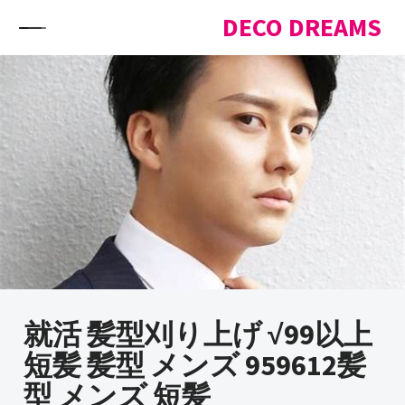
Skip to content
DECO DREAMS
就活 髪型刈り上げ √99以上
短髪 髪型 メンズ 959612髪
型 メンズ 短髪