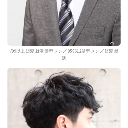
√99以上 短髪 就活 髪型 メンズ 959612髪型 メンズ 短髪 就
活