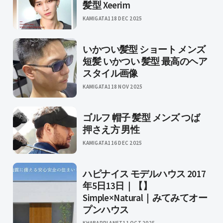
髪型 Xeerim
KAMIGATA1
18 DEC 2025
いかつい髪型 ショート メンズ
短髪 いかつい 髪型 最高のヘア
スタイル画像
KAMIGATA1
18 NOV 2025
ゴルフ 帽子 髪型 メンズ つば
押さえ方 男性
KAMIGATA1
16 DEC 2025
ハピナイス モデルハウス 2017
年5日13日｜【】
Simple×Natural｜みてみてオー
プンハウス
KHABARPLANET
11 OCT 2025