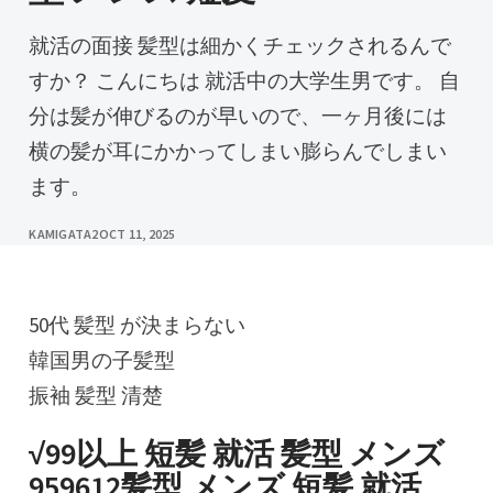
就活の面接 髪型は細かくチェックされるんで
すか？ こんにちは 就活中の大学生男です。 自
分は髪が伸びるのが早いので、一ヶ月後には
横の髪が耳にかかってしまい膨らんでしまい
ます。
KAMIGATA2
OCT 11, 2025
50代 髪型 が決まらない
韓国男の子髪型
振袖 髪型 清楚
√99以上 短髪 就活 髪型 メンズ
959612髪型 メンズ 短髪 就活