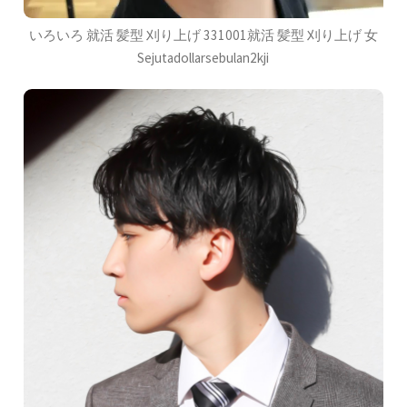
いろいろ 就活 髪型 刈り上げ 331001就活 髪型 刈り上げ 女
Sejutadollarsebulan2kji