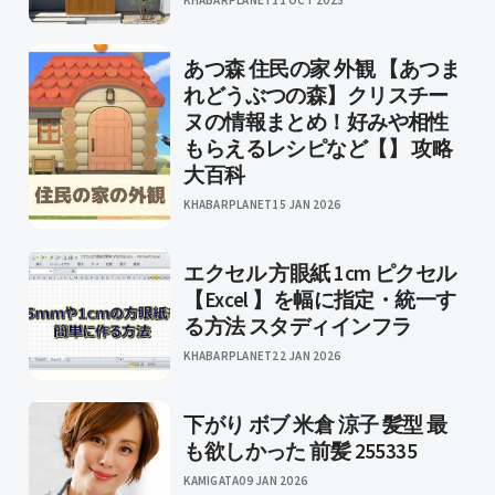
あつ森 住民の家 外観 【あつま
れどうぶつの森】クリスチー
ヌの情報まとめ！好みや相性
もらえるレシピなど【】 攻略
大百科
KHABARPLANET
15 JAN 2026
エクセル 方眼紙 1cm ピクセル
【Excel 】を幅に指定・統一す
る方法 スタディインフラ
KHABARPLANET
22 JAN 2026
下がり ボブ 米倉 涼子 髪型 最
も欲しかった 前髪 255335
KAMIGATA
09 JAN 2026