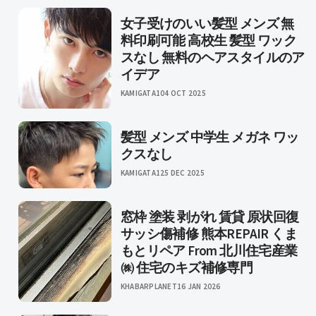
女子受けのいい髪型 メンズ 無
料印刷可能 高校生 髪型 ワック
スなし 無料のヘアスタイルのア
イデア
KAMIGATA1
04 OCT 2025
髪型 メンズ 中学生 メガネ ワッ
クスなし
KAMIGATA1
25 DEC 2025
窓枠 塗装 剥がれ 賃貸 原状回復
サッシ傷補修 熊本REPAIR くま
もとリペア From 北川住宅産業
㈱ 住宅のキズ補修専門
KHABARPLANET
16 JAN 2026