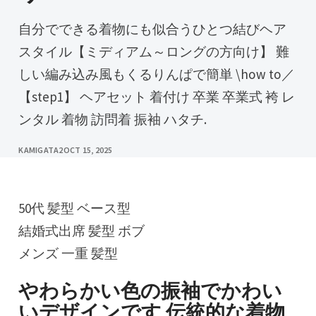
自分でできる着物にも似合うひとつ結びヘア
スタイル【ミディアム～ロングの方向け】 難
しい編み込み風もくるりんぱで簡単 \how to／
【step1】 ヘアセット 着付け 卒業 卒業式 袴 レ
ンタル 着物 訪問着 振袖 ハタチ.
KAMIGATA2
OCT 15, 2025
50代 髪型 ベース型
結婚式出席 髪型 ボブ
メンズ 一重 髪型
やわらかい色の振袖でかわい
いデザインです 伝統的な着物,