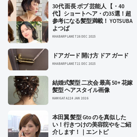
30代 面長 ボブ 芸能人 【・40
代】ショートヘア・の35選！超
参考になる髪型満載！ YOTSUBA
よつば
KHABARPLANET
26 DEC 2025
ドアガード 開け方 ドア ガード
KHABARPLANET
21 DEC 2025
結婚式髪型 二次会 最高 50+ 花嫁
髪型 ヘアスタイル画像
KAMIGATA2
24 JAN 2026
本田翼 髪型 Gto のを真似した
い！行きつけの美容院やをご紹
介します！｜エントピ