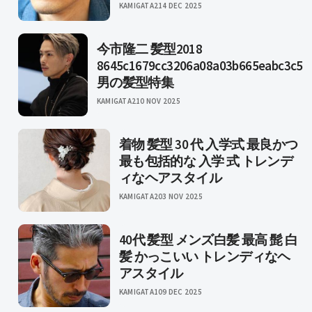
KAMIGATA2
14 DEC 2025
今市隆二 髪型2018
8645c1679cc3206a08a03b665eabc3c5
男の髪型特集
KAMIGATA2
10 NOV 2025
着物 髪型 30 代 入学式 最良かつ
最も包括的な 入学 式 トレンデ
ィなヘアスタイル
KAMIGATA2
03 NOV 2025
40代 髪型 メンズ白髪 最高 髭 白
髪 かっこいい トレンディなヘ
アスタイル
KAMIGATA1
09 DEC 2025