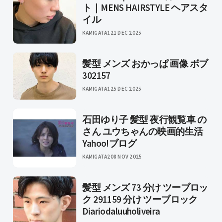
ト｜MENS HAIRSTYLE ヘアスタ
イル
KAMIGATA1
21 DEC 2025
髪型 メンズ おかっぱ 画像 ボブ
302157
KAMIGATA1
25 DEC 2025
石田ゆり子 髪型 夜行観覧車 の
さん ユウちゃんの映画的生活
Yahoo!ブログ
KAMIGATA2
08 NOV 2025
髪型 メンズ 73 分け ツーブロッ
ク 291159 分け ツーブロック
Diariodaluuholiveira