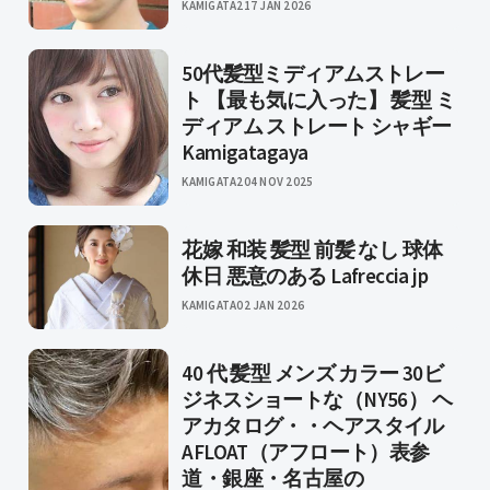
KAMIGATA2
17 JAN 2026
50代髪型ミディアムストレー
ト 【最も気に入った】 髪型 ミ
ディアム ストレート シャギー
Kamigatagaya
KAMIGATA2
04 NOV 2025
花嫁 和装 髪型 前髪 なし 球体
休日 悪意のある Lafreccia jp
KAMIGATA
02 JAN 2026
40 代 髪型 メンズ カラー 30ビ
ジネスショートな（NY56） ヘ
アカタログ・・ヘアスタイル
AFLOAT（アフロート）表参
道・銀座・名古屋の