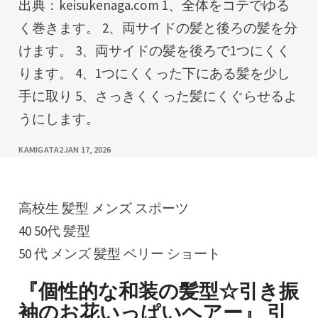
出典：keisukenaga.com 1、全体をコテでゆる
く巻きます。 2、両サイドの髪と後ろの髪を分
けます。 3、両サイドの髪を後ろで1つにくく
ります。 4、1つにくくった下にある髪を少し
手に取り 5、さっきくくった髪にくぐらせるよ
うにします。
KAMIGATA2
JAN 17, 2026
高校生 髪型 メンズ スポーツ
40 50代 髪型
50 代 メンズ 髪型 ベリー ショート
『個性的な和装の髪型☆引き振
袖のお花いっぱいヘアー』 引