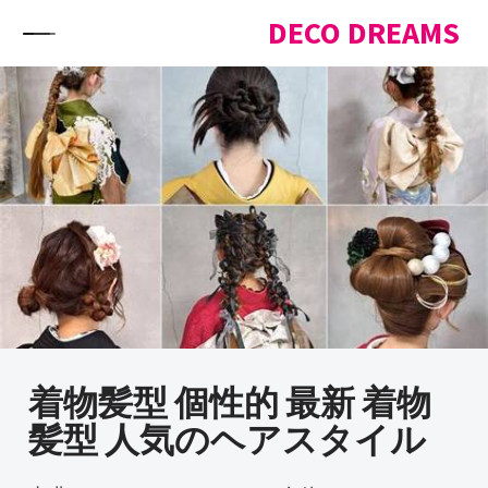
Skip to content
DECO DREAMS
着物髪型 個性的 最新 着物
髪型 人気のヘアスタイル