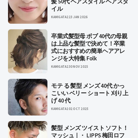
髪 50代 ヘアスタイル ヘアスタ
イル
KAMIGATA2
23 JAN 2026
卒業式髪型母 ボブ 40代の母親
は上品な髪型で決めて！卒業
式におすすめの簡単ヘアアレ
ンジを大特集 Folk
KAMIGATA2
30 NOV 2025
モテ る 髪型 メンズ 40代 かっ
こいい ベリー ショート 刈り上
げ 40 代
KAMIGATA1
02 OCT 2025
髪型 メンズ ツイスト ソフト！
マッシュ｜・ LIPPS 梅田ロフ