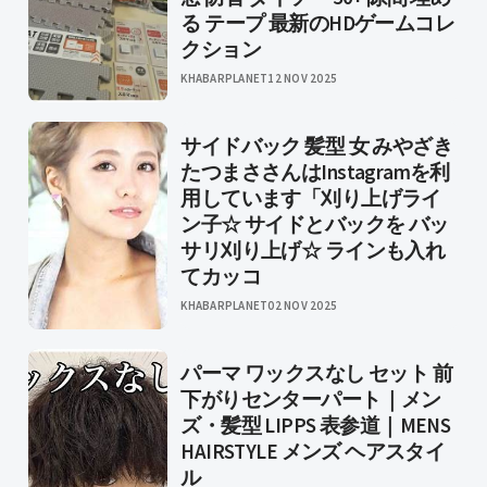
る テープ 最新のHDゲームコレ
クション
KHABARPLANET
12 NOV 2025
サイドバック 髪型 女 みやざき
たつまささんはInstagramを利
用しています「刈り上げライ
ン子☆ サイドとバックを バッ
サリ刈り上げ☆ ラインも入れ
てカッコ
KHABARPLANET
02 NOV 2025
パーマ ワックスなし セット 前
下がりセンターパート｜メン
ズ・髪型 LIPPS 表参道｜MENS
HAIRSTYLE メンズ ヘアスタイ
ル