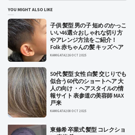
YOU MIGHT ALSO LIKE
子供 髪型 男の子 短め のかっこ
いい46選☆おしゃれな切り方
やアレンジ方法をご紹介！
Folk 赤ちゃんの髪 キッズヘア
KAMIGATA2
26 OCT 2025
50代 髪型 女性 白髪 交じりでも
似合う60代のショートヘア 大
人の向け ・ヘアスタイルの情
報サイト 表参道の美容師 MAX
戸来
KAMIGATA2
08 OCT 2025
東條希 卒業式 髪型 コレクショ