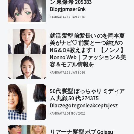
ン 東條 希 205283
Blogjpmaer6nk
KAMIGATA2
12 JAN 2026
就活 髪型 前髪長い のを岡本夏
美がナビ♡ 前髪と一つ結びの
NG＆OK教えます！ 【ノンノ】
Nonno Web｜ファッション＆美
容＆モデル情報を
KAMIGATA2
17 JAN 2026
50代 髪型 ぽっちゃり ミディア
ム 丸顔 50 代 274375
Dlaczegotegonieakceptujesz
KAMIGATA2
01 NOV 2025
リアーナ 髪型 ボブ Gojasu