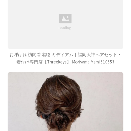
お呼ばれ 訪問着 着物 ミディアム｜福岡天神ヘアセット・
着付け専門店【Threekeys】 Moriyama Mami 510557