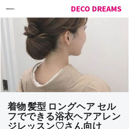
Skip to content
DECO DREAMS
着物 髪型 ロングヘア セル
フでできる浴衣ヘアアレン
ジレッスン♡さん向け