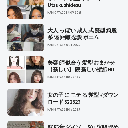
Utsukushidesu
KAMIGATA2
21 NOV 2025
大人 っ ぽい 成人 式 髪型 綺麗
系 遠 距離 恋愛 ポエム
KAMIGATA
14 OCT 2025
美容 師 似合う 髪型 おまかせ
【新しい】 院 新しい壁紙HD
KAMIGATA
19 NOV 2025
女の子 に モテ る 髪型 √ダウン
ロード 322523
KAMIGATA
21 NOV 2025
窓 防音 ダイソー 50+ 隙間 埋め