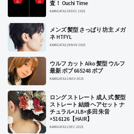
査！ Ouchi Time
KAMIGATA2
29 DEC 2025
メンズ 髪型 さっぱり 坊主 メガ
ネ HTFYL
KAMIGATA2
29 NOV 2025
ウルフ カット Aiko 髪型 ウルフ
最新 ボブ 665248 ボブ
KAMIGATA
22 NOV 2025
ロング ストレート 成人 式 髪型
ストレート 結婚 ヘアセット ナ
チュラル×JLB×多田 朱音
×516126【HAIR】
KAMIGATA
22 DEC 2025