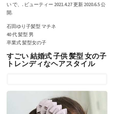
い で、. ビューティー 2021.4.27 更新 2020.6.5 公
開.
石田ゆり子髪型 マチネ
40 代 髪型 男
卒業式 髪型女の子
すごい 結婚式 子供 髪型 女の子
トレンディなヘアスタイル