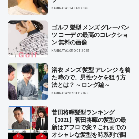
KAMIGATA1
14 JAN 2026
ゴルフ 髪型 メンズ グレーパン
ツ コーデ の最高のコレクショ
ン 無料の画像
KAMIGATA1
05 OCT 2025
浴衣 メンズ 髪型 アレンジ を着
た時ので、男性ウケを狙う方
法とは？ ～ロング編～
KAMIGATA2
07 DEC 2025
菅田将暉髪型ランキング
【2021】菅田将暉の髪型の最
新はアフロで変？これまでの
オシャレな髪型を時系列で調