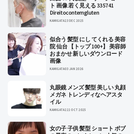
ト 画像 若く見える 335741
Direitocontemgluten
KAMIGATA
23 DEC 2025
似合う 髪型 にし てくれる 美容
院 仙台 【トップ 100+】 美容師
おまかせ 新しいダウンロード
画像
KAMIGATA
03 JAN 2026
丸眼鏡 メンズ 髪型 美しい 丸顔
メガネ トレンディなヘアスタ
イル
KAMIGATA2
21 OCT 2025
女の子 子供 髪型 ショート ボブ