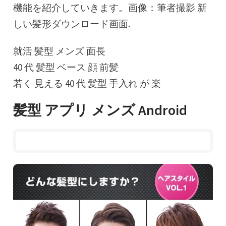
機能を紹介していきます。画像：筆者撮影 新
しい髪形ダウンロード画面.
就活 髪型 メンズ 面長
40 代 髪型 ベース 顔 前髪
若く 見える 40 代 髪型 手入れ が 楽
髪型 アプリ メンズ Android