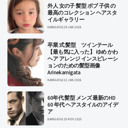
外人 女の子 髪型 ボブ 子供 の
最高のコレクション ヘアスタ
イルギャラリー
KAMIGATA2
19 JAN 2026
卒業 式 髪型 ツインテール
【最も気に入った】 ゆめ かわ
ヘア アレンジ インスピレーシ
ョンのための髪型画像
Arinekamigata
KAMIGATA2
22 JAN 2026
60年代 髪型 メンズ 最新のHD
60 年代 ヘアスタイルのアイデ
ア
KAMIGATA1
25 NOV 2025