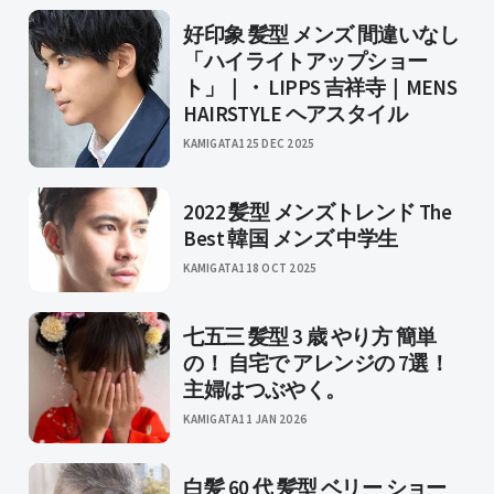
好印象 髪型 メンズ 間違いなし
「ハイライトアップショー
ト」｜・ LIPPS 吉祥寺｜MENS
HAIRSTYLE ヘアスタイル
KAMIGATA1
25 DEC 2025
2022 髪型 メンズトレンド The
Best 韓国 メンズ 中学生
KAMIGATA1
18 OCT 2025
七五三 髪型 3 歳 やり方 簡単
の！ 自宅で アレンジの 7選！
主婦はつぶやく。
KAMIGATA
11 JAN 2026
白髪 60 代 髪型 ベリー ショー