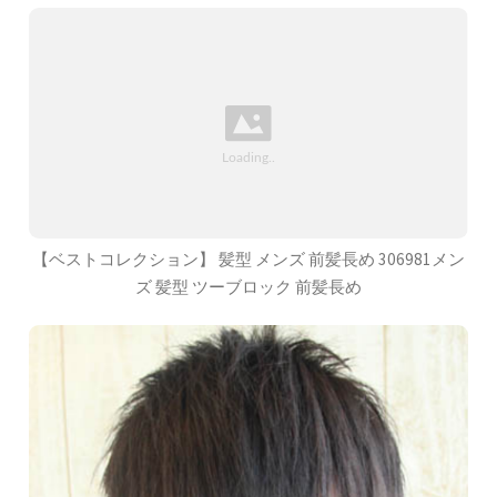
【ベストコレクション】 髪型 メンズ 前髪長め 306981メン
ズ 髪型 ツーブロック 前髪長め