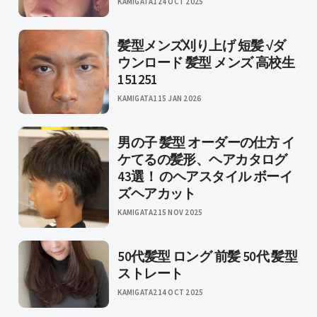
KAMIGATA1
24 OCT 2025
髪型メンズ刈り上げ 短髪 √ダ
ウンロード 髪型 メンズ 高校生
151251
KAMIGATA1
15 JAN 2026
男の子 髪型 オーダーの仕方 イ
ケてるの髪形、ヘアカタログ
43選！ のヘアスタイル ボーイ
ズヘアカット
KAMIGATA2
15 NOV 2025
50代髪型 ロング 前髪 50代 髪型
ストレート
KAMIGATA2
14 OCT 2025