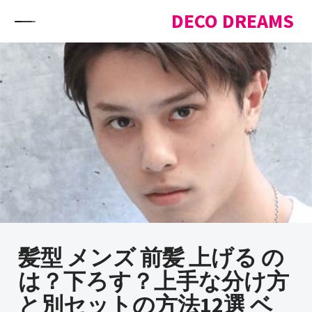
Skip to content
DECO DREAMS
髪型 メンズ 前髪 上げる の
は？下ろす？上手な分け方
と別セットの方法12選 ベ