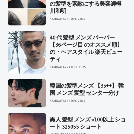
の髪型を素敵にする美容師樽
川和明
KAMIGATA2
30 DEC 2025
40 代 髪型 メンズ バーバー
【36ページ目 のオススメ順】
の・ヘアスタイル 楽天ビュー
ティ
KAMIGATA2
24 OCT 2025
韓国の髪型メンズ 【35++】 韓
国 メンズ 髪型 センター分け
KAMIGATA1
12 DEC 2025
黒人 髪型 メンズ √100以上 ショ
ート 325055 ショート