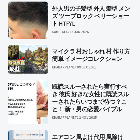
外人男の子髪型 外人 髪型 メン
ズ ツーブロック ベリーショー
ト HTFYL
KAMIGATA2
13 JAN 2026
マイクラ 村おしゃれ 村 作り方
簡単 イメージコレクション
KHABARPLANET
09 DEC 2025
既読スルーされたら実行すべ
き 彼氏 好きな女性に既読スル
ーされたらいつまで待つ？こ
と！ 新・男の恋愛バイブル
KHABARPLANET
12 NOV 2025
エアコン 風よけ代用 風除け