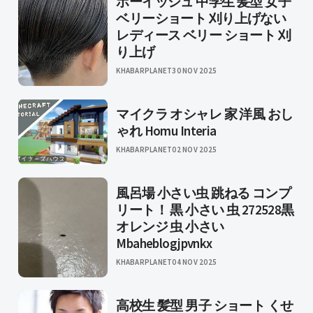
ボーイッシュ 中学生 髪型 女子
ベリーショート 刈り上げない
レディース ベリー ショート 刈
り上げ
KHABARPLANET
30 NOV 2025
マイクラ オシャレ 家 洋風 おし
ゃれ Homu Interia
KHABARPLANET
02 NOV 2025
風呂場 小さい虫 跳ねる コンプ
リート！ 黒 小さい 虫 272528黒
オレンジ 虫 小さい
Mbaheblogjpvnkx
KHABARPLANET
04 NOV 2025
高校生 髪型 男子 ショート くせ