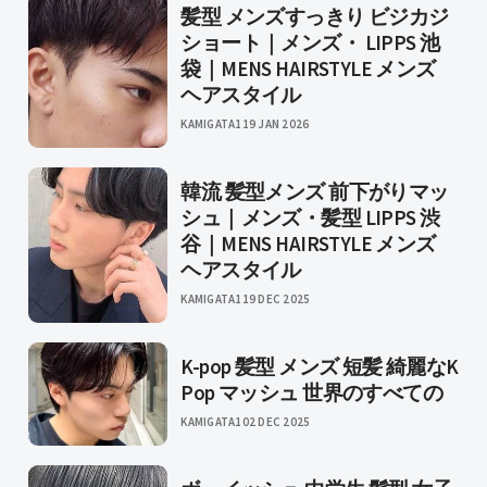
髪型 メンズすっきり ビジカジ
ショート｜メンズ・ LIPPS 池
袋｜MENS HAIRSTYLE メンズ
ヘアスタイル
KAMIGATA1
19 JAN 2026
韓流 髪型メンズ 前下がりマッ
シュ｜メンズ・髪型 LIPPS 渋
谷｜MENS HAIRSTYLE メンズ
ヘアスタイル
KAMIGATA1
19 DEC 2025
K-pop 髪型 メンズ 短髪 綺麗なK
Pop マッシュ 世界のすべての
KAMIGATA1
02 DEC 2025