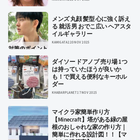
メンズ 丸顔 髪型 心に強く訴え
る 就活 男 おでこ広い ヘアスタ
イルギャラリー
KAMIGATA2
20 NOV 2025
ダイソー ドアノブ 売り場 1つ
は持っていたほうが良いか
も！で買える便利なキーホル
ダー
KHABARPLANET
17 NOV 2025
マイクラ家簡単作り方
【Minecraft】塔がある緑の屋
根のおしゃれな家の作り方｜
簡単に作れる設計図！！【マ