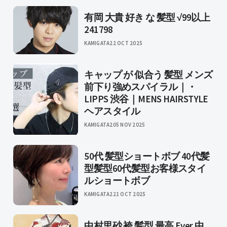
有岡 大貴 好き な 髪型 √99以上
241798
KAMIGATA
22 OCT 2025
キャップ が 似合う 髪型 メンズ
前下り強めスパイラル｜・
LIPPS 渋谷｜MENS HAIRSTYLE
ヘアスタイル
KAMIGATA2
05 NOV 2025
50代 髪型ショートボブ 40代髪
型髪型60代髪型お客様スタイ
ルショートボブ
KAMIGATA2
21 OCT 2025
中村里砂 袴 髪型 最高 Ever 中