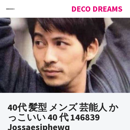
Skip to content
DECO DREAMS
40代 髪型 メンズ 芸能人 か
っこいい 40 代 146839
Jossaesiphewq