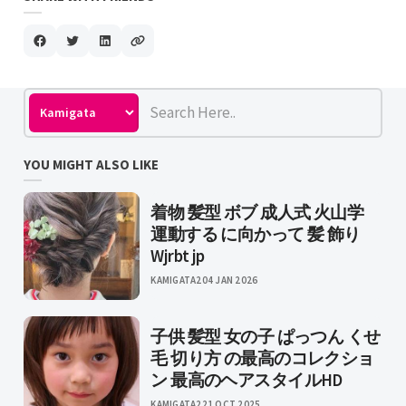
YOU MIGHT ALSO LIKE
着物 髪型 ボブ 成人式 火山学
運動する に向かって 髪 飾り
Wjrbt jp
KAMIGATA2
04 JAN 2026
子供 髪型 女の子 ぱっつん くせ
毛 切り方 の最高のコレクショ
ン 最高のヘアスタイルHD
KAMIGATA2
21 OCT 2025