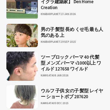
イクラ建築家】 Den Home
Creation
KHABARPLANET
13 JAN 2026
男の子 髪型 長め くせ毛 最も人
気のある 上
KHABARPLANET
29 SEP 2025
ツー ブロック パーマ 40 代 髪
型 メンズ パーマ √1000以上 ワ
イルド 127658 ワイルド
KAMIGATA
08 JAN 2026
ウルフ 子供 女の子 髪型 レイヤ
ー ショートボブ 287620
KAMIGATA
05 DEC 2025