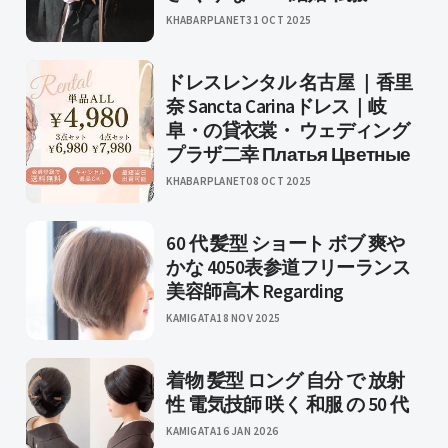
KHABARPLANET
31 OCT 2025
ドレスレンタル 名古屋 ｜香里
奈 Sancta Carinaドレス｜岐
阜・の貸衣裳・ ウェディング
プラザ二幸 Платья Цветные
KHABARPLANET
08 OCT 2025
60 代 髪型 ショート ボブ 爽や
かな 4050表参道フリーランス
美容師高木 Regarding
KAMIGATA
18 NOV 2025
着物 髪型 ロング 自分 で 放射
性 電気技師 咲く 和服 の 50 代
KAMIGATA
16 JAN 2026