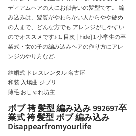
ディアムヘアの人にお似合いの髪型です。 編
み込みは、髪質がやわらかい人からやや硬め
の人まで、どんな方でも アレンジがしやすい
のでオススメです♪ 1. 目次 [ hide] 1 小学生の卒
業式・女の子の編み込みヘアの作り方にアレ
ンジのやり方など.
結婚式 ドレスレンタル 名古屋
和装 入場曲 ジブリ
薄毛 おしゃれ坊主
ボブ 袴 髪型 編み込み 992697卒
業式 袴 髪型 ボブ 編み込み
Disappearfromyourlife