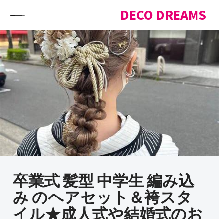
Skip to content
DECO DREAMS
卒業式 髪型 中学生 編み込
み のヘアセット＆袴スタ
イル★成人式や結婚式のお