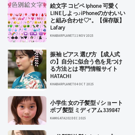
絵文字 コピペ Iphone 可愛く
LINEしよっ♪iPhoneのかわいい
と組み合わせ♡*。【保存版】
Lafary
KHABARPLANET
11 NOV 2025
振袖 ピアス 選び方 【成人式
の】自分に似合う色を見つけ
る方法とは 専門情報サイト
HATACHI
KHABARPLANET
04 OCT 2025
小学生 女の子髪型 √ ショート
ボブ 髪型 ミディアム 339847
KAMIGATA2
02 DEC 2025