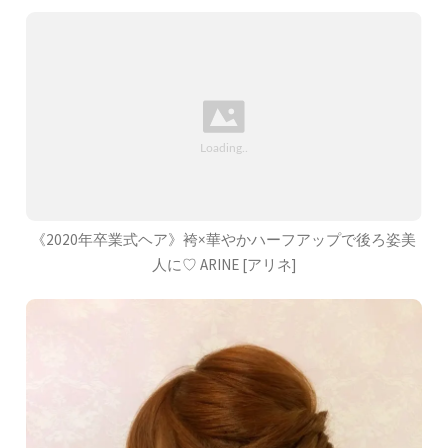
《2020年卒業式ヘア》袴×華やかハーフアップで後ろ姿美
人に♡ ARINE [アリネ]