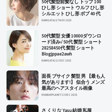
50代髪型前髪なし トップ 100
ひし形 ショート ウルフ ひし形
シルエット ひし形 ボブ 40 代
KAMIGATA2
27 NOV 2025
50代髪型 女優 10000ダウンロ
ード済み√ 50代 髪型 ショート
28258450代 髪型 ショート
Blogjppae2awh
KAMIGATA2
11 DEC 2025
面長 ブサイク 髪型 男 【最も人
気があります!】 似合う メンズ
最高のヘアスタイル画像
KHABARPLANET
13 DEC 2025
さ くり な Yasu 結婚 私服