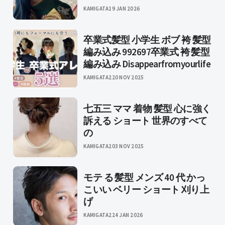
KAMIGATA
19 JAN 2026
卒業式髪型 小学生 ボブ 袴 髪型
編み込み 992697卒業式 袴 髪型
編み込み Disappearfromyourlife
KAMIGATA2
20 NOV 2025
七五三 ママ 着物 髪型 心に強く
訴える ショート 世界のすべて
の
KAMIGATA2
03 NOV 2025
モテ る 髪型 メンズ 40 代 かっ
こいい ベリー ショート 刈り上
げ
KAMIGATA2
24 JAN 2026