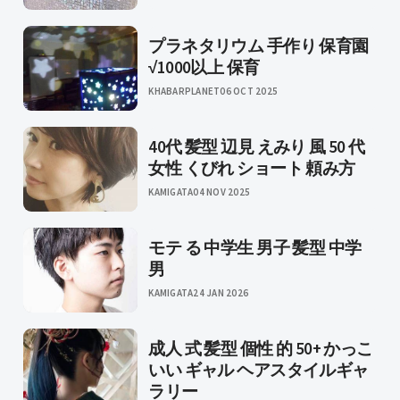
プラネタリウム 手作り 保育園
√1000以上 保育
KHABARPLANET
06 OCT 2025
40代 髪型 辺見 えみり 風 50 代
女性 くびれ ショート 頼み方
KAMIGATA
04 NOV 2025
モテ る 中学生 男子 髪型 中学
男
KAMIGATA
24 JAN 2026
成人 式 髪型 個性 的 50+ かっこ
いい ギャル ヘアスタイルギャ
ラリー