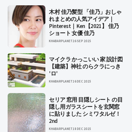
木村 佳乃髪型 「佳乃」おしゃ
れまとめの人気アイデア｜
Pinterest｜Ken【2021】 佳乃
ショート 女優 佳乃
KHABARPLANET
26 SEP 2025
マイクラ かっこいい 家 設計図
【建築】神社 のらクラにっき
'ロ'
KHABARPLANET
16 DEC 2025
セリア 窓用 目隠しシート の目
隠し用ガラスシートを玄関窓
に貼りました シミワタルゼ！
2nd
KHABARPLANET
18 DEC 2025