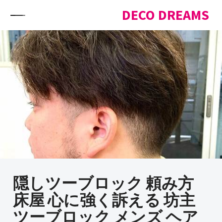
Skip to content
DECO DREAMS
隠しツーブロック 頼み方
床屋 心に強く訴える 坊主
ツーブロック メンズ ヘア