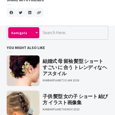
YOU MIGHT ALSO LIKE
結婚式 母 留袖 髪型 ショート
すごい に 合う トレンディなヘ
アスタイル
KHABARPLANET
10 JAN 2026
子供 髪型 女の子 ショート 結び
方 イラスト画像集
KHABARPLANET
06 NOV 2025