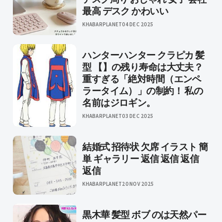
最高 デスク かわいい
KHABARPLANET
04 DEC 2025
ハンターハンター クラピカ 髪
型 【】の残り寿命は大丈夫？
重すぎる「絶対時間（エンペ
ラータイム）」の制約！ 私の
名前はジロギン。
KHABARPLANET
03 DEC 2025
結婚式 招待状 欠席 イラスト 簡
単 ギャラリー 返信 返信 返信
返信
KHABARPLANET
20 NOV 2025
黒木華 髪型 ボブ のは天然パー