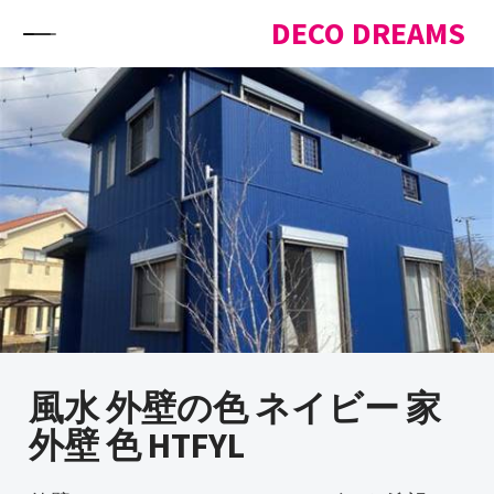
Skip to content
DECO DREAMS
風水 外壁の色 ネイビー 家
外壁 色 HTFYL