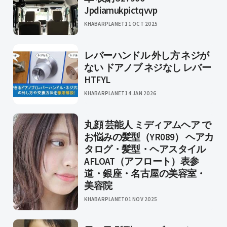
Jpdiamukpictqvvp
KHABARPLANET
11 OCT 2025
レバーハンドル 外し方 ネジが
ない ドアノブ ネジなし レバー
HTFYL
KHABARPLANET
14 JAN 2026
丸顔 芸能人 ミディアムヘア で
お悩みの髪型（YR089） ヘアカ
タログ・髪型・ヘアスタイル
AFLOAT（アフロート）表参
道・銀座・名古屋の美容室・
美容院
KHABARPLANET
01 NOV 2025