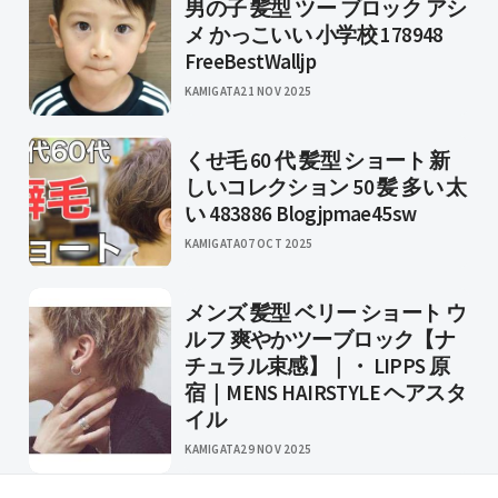
男の子 髪型 ツー ブロック アシ
メ かっこいい 小学校 178948
FreeBestWalljp
KAMIGATA
21 NOV 2025
くせ毛 60 代 髪型 ショート 新
しいコレクション 50 髪 多い 太
い 483886 Blogjpmae45sw
KAMIGATA
07 OCT 2025
メンズ 髪型 ベリー ショート ウ
ルフ 爽やかツーブロック【ナ
チュラル束感】｜・ LIPPS 原
宿｜MENS HAIRSTYLE ヘアスタ
イル
KAMIGATA
29 NOV 2025