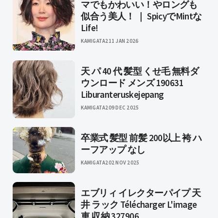
マでもかわいい！やロングも
似合う美人！ ｜ SpicyでMintな
Life!
KAMIGATA2
11 JAN 2026
天 パ 40 代 髪型 くせ毛 無料ダ
ウンロード メンズ 190631
Liburanteruskejepang
KAMIGATA2
09 DEC 2025
卒業式 髪型 前髪 200以上 袴 ハ
ーフアップ なし
KAMIGATA2
02 NOV 2025
エブリィ イレクターパイプ 天
井 ラック Télécharger L'image
車 収納 327906