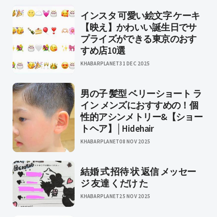
インスタ 可愛い絵文字 ケーキ
【映え】かわいい誕生日でサ
プライズができる東京のおす
すめ店10選
KHABARPLANET
31 DEC 2025
男の子 髪型 ベリーショート ラ
イン メンズにおすすめの！個
性的アシンメトリー&【ショー
トヘア】│Hidehair
KHABARPLANET
08 NOV 2025
結婚 式 招待 状 返信 メッセー
ジ 友達 くだけ た
KHABARPLANET
25 NOV 2025