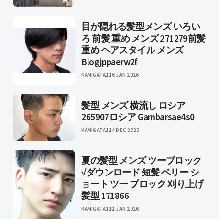
目が隠れる髪型メンズ いろい
ろ 前髪 重め メンズ 271279前髪
重め ヘアスタイル メンズ
Blogjppaerw2f
KAMIGATA1
16 JAN 2026
髪型 メンズ 横流し ロシア
265907ロシア Gambarsae4s0
KAMIGATA1
14 DEC 2025
夏の髪型 メンズ ツーブロック
√ダウンロード 短髪 ベリー シ
ョート ツー ブロック 刈り上げ
髪型 171866
KAMIGATA1
11 JAN 2026