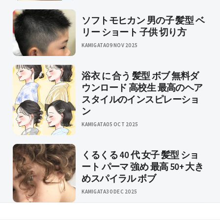
ソフトモヒカン 男の子 髪型 ベ
リー ショート 子供 切り方
KAMIGATA
09 NOV 2025
浴衣 に 合う 髪型 ボブ 無料ダ
ウンロード 高校生 最高のヘア
スタイルのインスピレーショ
ン
KAMIGATA
05 OCT 2025
くるくる 40 代 女子 髪型 ショ
ート パーマ 強め 最高 50+ 大き
めスパイラル ボブ
KAMIGATA
30 DEC 2025