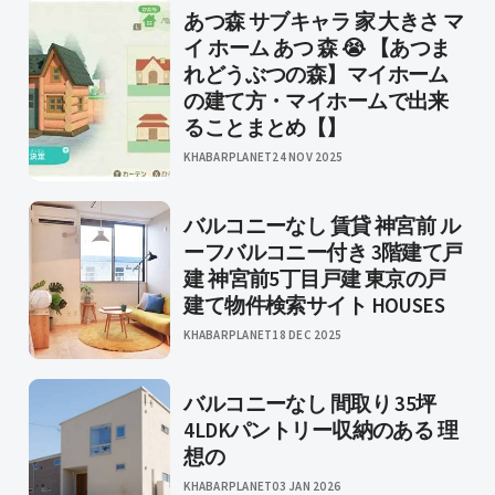
あつ森 サブキャラ 家 大きさ マ
イ ホーム あつ 森 😭 【あつま
れどうぶつの森】マイホーム
の建て方・マイホームで出来
ることまとめ【】
KHABARPLANET
24 NOV 2025
バルコニーなし 賃貸 神宮前 ル
ーフバルコニー付き 3階建て戸
建 神宮前5丁目戸建 東京の戸
建て物件検索サイト HOUSES
KHABARPLANET
18 DEC 2025
バルコニーなし 間取り 35坪
4LDKパントリー収納のある 理
想の
KHABARPLANET
03 JAN 2026